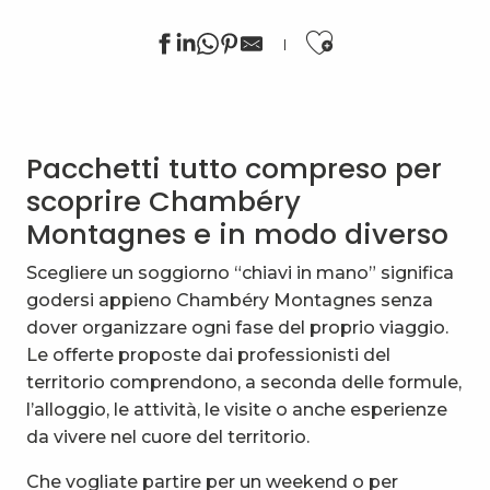
Ajouter au
Randonnée montagne avec des ânes : 4 jours Tour 
Ma première nuit en refuge : une nuit dans les alpage
Pacchetti tutto compreso per
Randonnée facile avec des ânes : traversée 4 jours La
Traversée des Hautes-Bauges
scoprire Chambéry
Week-end d'hiver en raquettes dans les Bauges
Montagnes e in modo diverso
Tour des Bauges en raquettes liberté
Randonnée montagne avec des ânes : 2 jours
Scegliere un soggiorno “chiavi in mano” significa
Mon premier refuge d'hiver en raquettes
godersi appieno Chambéry Montagnes senza
Tour des Bauges en randonnée liberté
dover organizzare ogni fase del proprio viaggio.
Randonnée facile avec des ânes : 3 jours, mes premier
Le offerte proposte dai professionisti del
Séjour en étoile à Lescheraines Coeur des Bauges, d'a
territorio comprendono, a seconda delle formule,
Les petits montagnards : mon premier trek avec Terr
l’alloggio, le attività, le visite o anche esperienze
da vivere nel cuore del territorio.
Che vogliate partire per un weekend o per