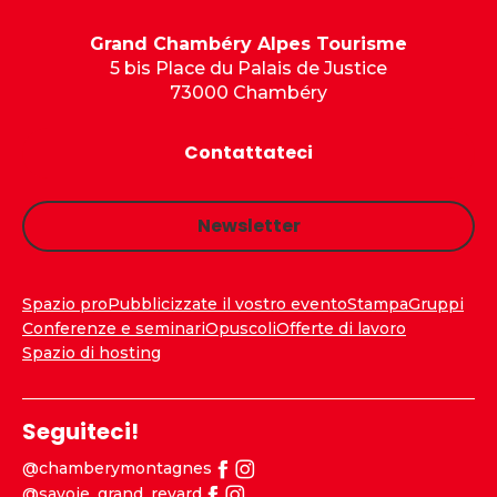
Grand Chambéry Alpes Tourisme
5 bis Place du Palais de Justice
73000 Chambéry
Contattateci
Newsletter
Spazio pro
Pubblicizzate il vostro evento
Stampa
Gruppi
Conferenze e seminari
Opuscoli
Offerte di lavoro
Spazio di hosting
Seguiteci!
@chamberymontagnes
@savoie_grand_revard