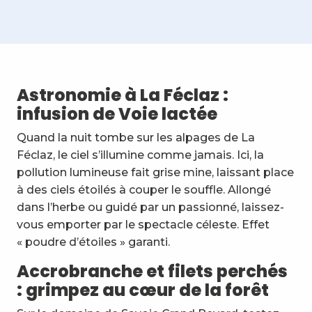
Centre Ecole de Ski Nordique du Revard ( CESN ) - La
Nordic Attitude - École de ski
Expérience Vélo, randonnée en VTT électrique et acti
Astronomie à La Féclaz :
Ecole du Ski Français ESF du Revard
infusion de Voie lactée
Revard Sport - Skimium
Rêves étoilés
Quand la nuit tombe sur les alpages de La
Ecole du Ski Français ESF de La Féclaz
Féclaz, le ciel s’illumine comme jamais. Ici, la
Etienne Loisel - accompagnateur en montagne
pollution lumineuse fait grise mine, laissant place
ESI Top Nordic
Cercle équestre Volte Face
à des ciels étoilés à couper le souffle. Allongé
Le Vieux Chalet - Location
dans l’herbe ou guidé par un passionné, laissez-
L'Alvéole - Textile - Produits locaux & Souvenirs
vous emporter par le spectacle céleste. Effet
« poudre d’étoiles » garanti.
Accrobranche et filets perchés
: grimpez au cœur de la forêt