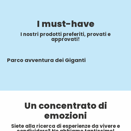
I must-have
I nostri prodotti preferiti, provati e
approvati!
Parco avventura dei Giganti
Es
Un concentrato di
emozioni
Siete alla ricerca di esperienze da vivere e