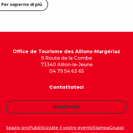
Per saperne di più
Office de Tourisme des Aillons-Margériaz
9 Route de la Combe
73340 Aillon-le-Jeune
04 79 54 63 65
Contattateci
Newsletter
Spazio pro
Pubblicizzate il vostro evento
Stampa
Gruppi