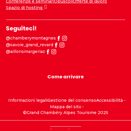
Conferenze e seminari
Opuscoli
Offerte di lavoro
Spazio di hosting
Seguiteci!
@chamberymontagnes
@savoie_grand_revard
@aillonsmargeriaz
Come arrivare
Informazioni legali
Gestione del consenso
Accessibilità
Mappa del sito
©Grand Chambéry Alpes Tourisme 2025
Partenaires
Sponsor