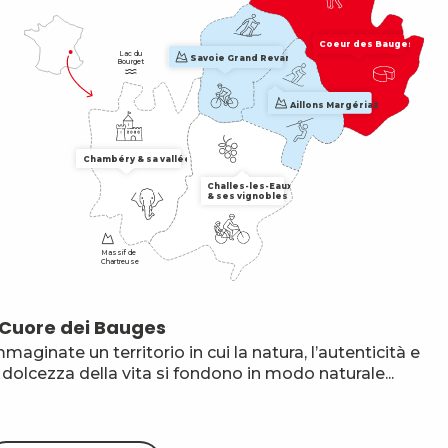
Coeur des Bauges
Lac du

Savoie Grand Revard
Bourget
Aillons Margériaz
Chambéry & sa vallée
Challes-les-Eaux

& ses vignobles
Massif de

Chartreuse
l Cuore dei Bauges
C
maginate un territorio in cui la natura, l’autenticità e
C
 dolcezza della vita si fondono in modo naturale...
un