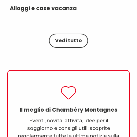
Alloggi e case vacanza
Rif
Cosa posso fare?
Come spostarsi?
Vedi tutto
Il meglio di Chambéry Montagnes
Eventi, novità, attività, idee per il
soggiorno e consigli utili: scoprite
regolarmente tutte le ultime notizie sulla