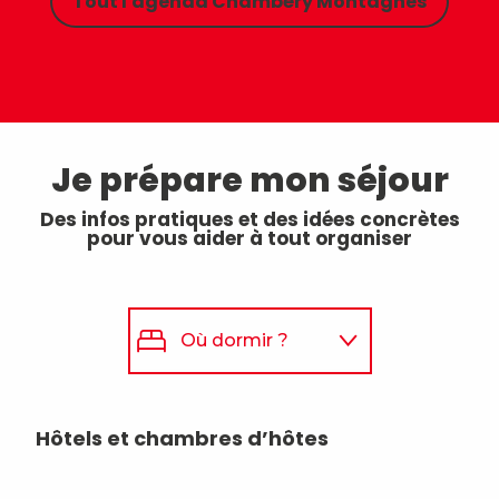
Tout l'agenda Chambéry Montagnes
Je prépare mon séjour
Des infos pratiques et des idées concrètes
pour vous aider à tout organiser
Où dormir ?
Où manger ?
Hôtels et chambres d’hôtes
Rés
va
Que faire ?