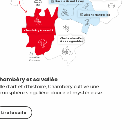
Savoie Grand Revard
Bourget
Aillons Margériaz
Chambéry & sa vallée
Challes-les-Eaux

& ses vignobles
Massif de

Chartreuse
hambéry et sa vallée
L
lle d’art et d’histoire, Chambéry cultive une
Im
tmosphère singulière, douce et mystérieuse...
d
Lire la suite