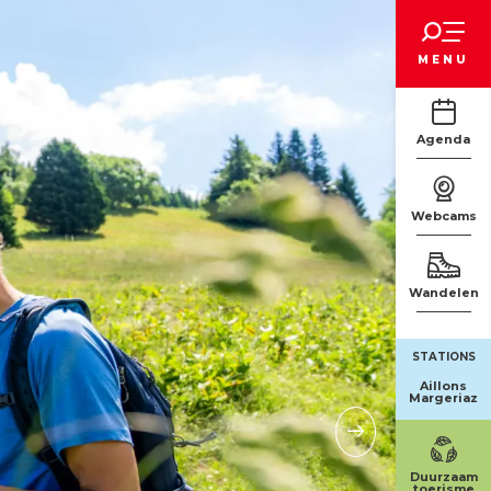
Voir les favoris
MENU
Agenda
Webcams
Wandelen
STATIONS
Aillons
Margeriaz
Duurzaam
toerisme