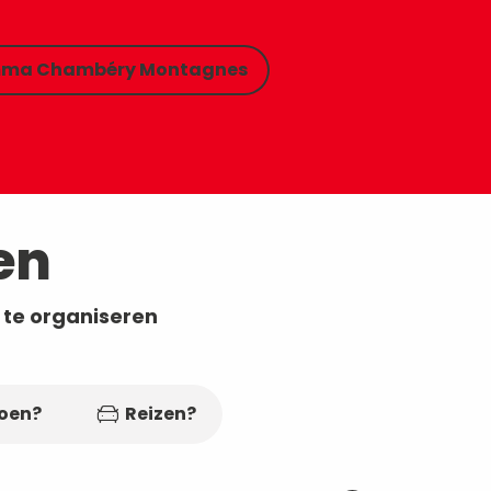
amma Chambéry Montagnes
en
 te organiseren
doen?
Reizen?