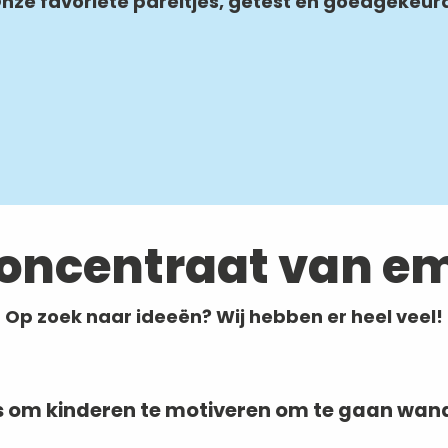
nze favoriete pareltjes, getest en goedgekeur
concentraat van em
Op zoek naar ideeën? Wij hebben er heel veel!
ps om kinderen te motiveren om te gaan wan