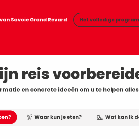
n
st.
van Savoie Grand Revard
Het volledige progr
ijn reis voorbereid
ormatie en concrete ideeën om u te helpen alles
pen?
Waar kun je eten?
Wat kan ik 