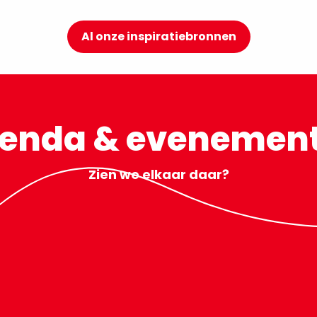
Al onze inspiratiebronnen
26
enda & evenemen
Zien we elkaar daar?
ng
aan.