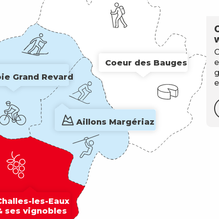
C
Coeur des Bauges
e
g
ie Grand Revard
e
Aillons Margériaz
Challes-les-Eaux

& ses vignobles