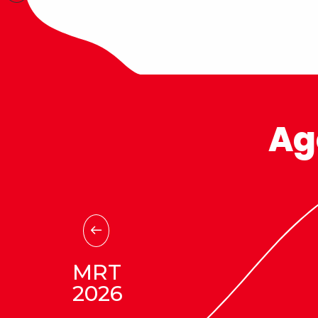
Vanaf zaterdag 08 tot
zondag 09 augustus 20
Alpenfeest van
Ag
de Mont Revard
Le Revard
In Le Revard
bereikt
de
traditie nieuwe hoogten
tijdens een groot
alpenfeest.
De dag begint met een
openluchtmis en de zegeni
MRT
van de kudde, waarna de
2026
feestelijkheden van start g
Een ambachtsmarkt,