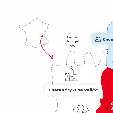
Lac du

Savo
Bourget
Chambéry & sa vallée