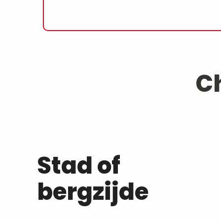
C
Stad of
bergzijde