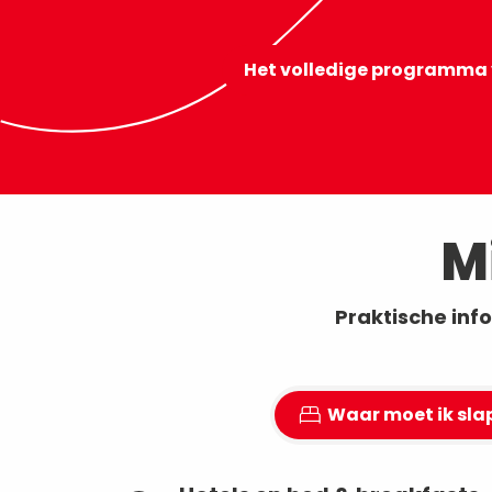
streekproducten, muziek e
animatie zorgen voor de
nodige sfeer tijdens het fee
Het volledige programma 
M
Praktische inf
Waar moet ik sla