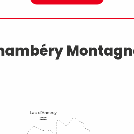
hambéry Montagn
Lac d’Annecy