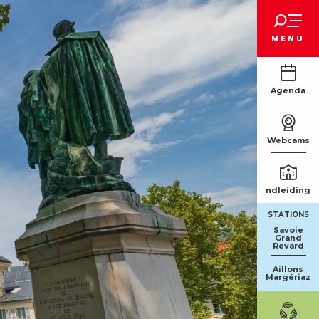
Voir les favoris
MENU
Agenda
Webcams
Rondleidinge
STATIONS
Savoie
Grand
Revard
Aillons
Margériaz