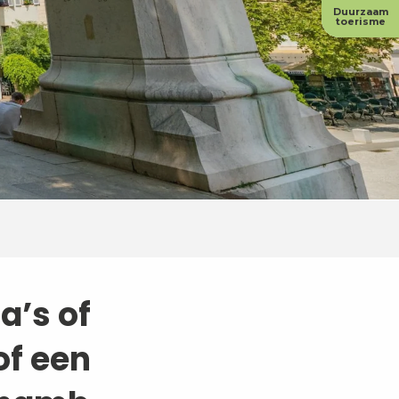
Duurzaam
toerisme
’s of
of een