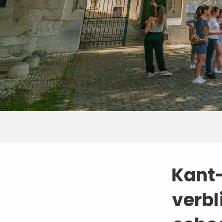
Kant
verbl