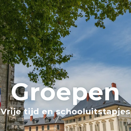
Groepen
Vrije tijd en schooluitstapjes