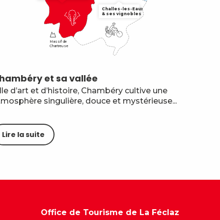
Challes-les-Eaux

& ses vignobles
Massif de

Chartreuse
hambéry et sa vallée
L
lle d’art et d’histoire, Chambéry cultive une
Im
tmosphère singulière, douce et mystérieuse...
d
Lire la suite
Office de Tourisme de La Féclaz