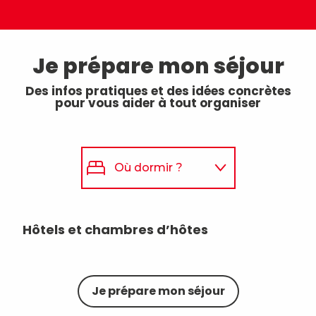
Je prépare mon séjour
Des infos pratiques et des idées concrètes
pour vous aider à tout organiser
Où dormir ?
Où manger ?
Hôtels et chambres d’hôtes
Gît
Que faire ?
Je prépare mon séjour
Se déplacer ?