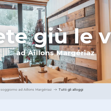
te giù le v
ad Aillons Margériaz
 soggiorno ad Aillons Margériaz
Tutti gli alloggi