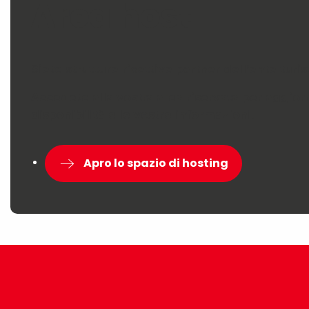
Area host
Siete strutture ricettive partner dell’ente turis
Accedete alla vostra area riservata per aggior
disponibilità e le vostre informazioni.
Apro lo spazio di hosting