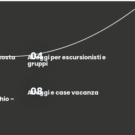
04
sosta
Alloggi per escursionisti e
gruppi
08
Alloggi e case vacanza
hio –