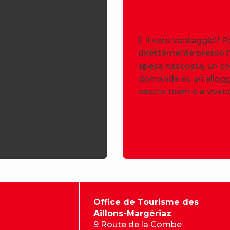
E il vero vantaggio? 
tico?
direttamente presso l’
spesa nascosta, un co
nare le vostre
domanda su un alloggio
nostro team è a vostr
Office de Tourisme des
Aillons-Margériaz
9 Route de la Combe