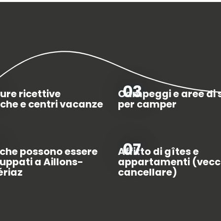
 preferita…
03
ure ricettive
Campeggi e aree di 
iche e centri vacanze
per camper
07
 che possono essere
Affitto di gîtes e
uppati a Aillons-
appartamenti (vecc
riaz
cancellare)