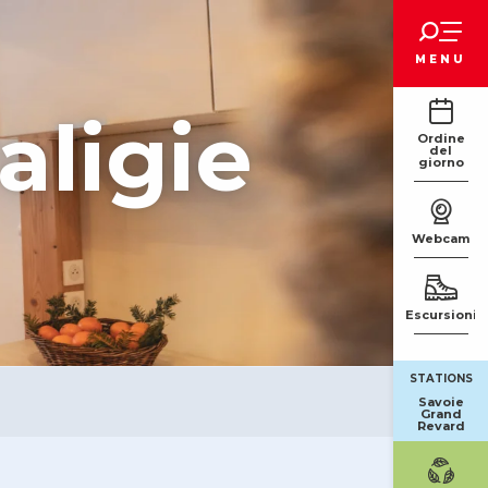
Voir les favoris
MENU
aligie
Ordine
del
giorno
Webcam
Escursioni
STATIONS
Savoie
Grand
Revard