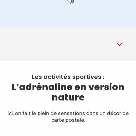
Ajouter aux f
1
Activités sportives
Les activités sportives :
L’adrénaline en version
2
Pleine nature
nature
3
Culture et patrimoine
Ici, on fait le plein de sensations dans un décor de
4
Détente et bien-être
carte postale.
5
Inspiration d'été