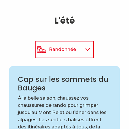
L'été
Randonnée
Trail
Cap sur les sommets du
Vélo et VTT
Bauges
À la belle saison, chaussez vos
chaussures de rando pour grimper
jusqu’au Mont Pelat ou flâner dans les
alpages. Les sentiers balisés offrent
des itinéraires adaptés à tous, de la