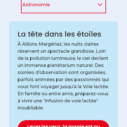
Astronomie
Randonnées avec les
animaux
La tête dans les étoiles
Spéléologie
À Aillons Margériaz, les nuits claires
réservent un spectacle grandiose. Loin
Autres activités
de la pollution lumineuse, le ciel devient
un immense planétarium naturel. Des
soirées d’observation sont organisées,
parfois animées par des passionnés qui
vous font voyager jusqu’à la Voie lactée.
En famille ou entre amis, préparez-vous
à vivre une “infusion de voie lactée”
inoubliable.
Levez les yeux, la magie est au