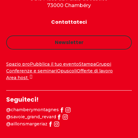
73000 Chambéry
Contattateci
Newsletter
Spazio pro
Pubblica il tuo evento
Stampa
Gruppi
Conferenze e seminari
Opuscoli
Offerte di lavoro
Area host
Seguiteci!
@chamberymontagnes
@savoie_grand_revard
@aillonsmargeriaz