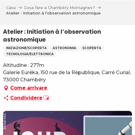
Aller
Casa
Cosa fare a Chambéry Montagnes?
au
Atelier : Initiation à l’observation astronomique
contenu
principal
Atelier : Initiation à l’observation
astronomique
INIZIAZIONE/SCOPERTA
ASTRONOMIA
SCOPERTA
TECNOLOGIA/ELETTRONICA
Altitudine : 277m
Galerie Eurêka, 150 rue de la République, Carré Curial,
73000 Chambéry
Come arrivare
Ajouter aux favoris
Condividere