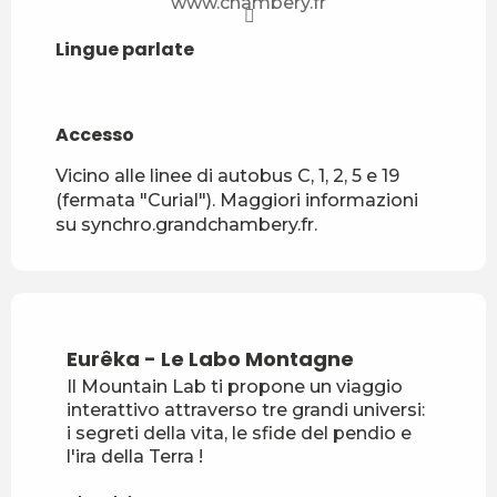
www.chambery.fr
Lingue parlate
Lingue parlate
Accesso
Accesso
Vicino alle linee di autobus C, 1, 2, 5 e 19
(fermata "Curial"). Maggiori informazioni
su synchro.grandchambery.fr.
Eurêka - Le Labo Montagne
Il Mountain Lab ti propone un viaggio
interattivo attraverso tre grandi universi:
i segreti della vita, le sfide del pendio e
l'ira della Terra !