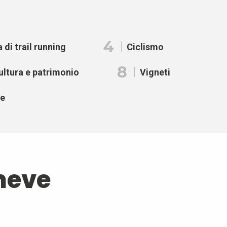
4
 di trail running
Ciclismo
8
cultura e patrimonio
Vigneti
re
 neve