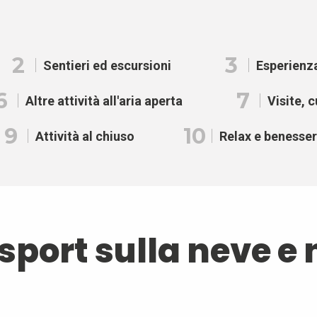
2
3
Sentieri ed escursioni
Esperienza
6
7
Altre attività all'aria aperta
Visite, 
9
10
Attività al chiuso
Relax e benesse
 sport sulla neve e