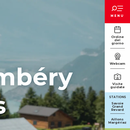
Voir les favoris
MENU
Ordine
del
giorno
Webcam
ambéry
Visite
guidate
s
STATIONS
Savoie
Grand
Revard
Aillons
Margériaz