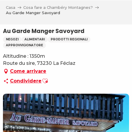
Aller
Casa
Cosa fare a Chambéry Montagnes?
au
Au Garde Manger Savoyard
contenu
principal
Au Garde Manger Savoyard
NEGOZI
ALIMENTARI
PRODOTTI REGIONALI
APPROVVIGIONATORE
Altitudine : 1350m
Route du sire, 73230 La Féclaz
Come arrivare
Ajouter aux favoris
Condividere