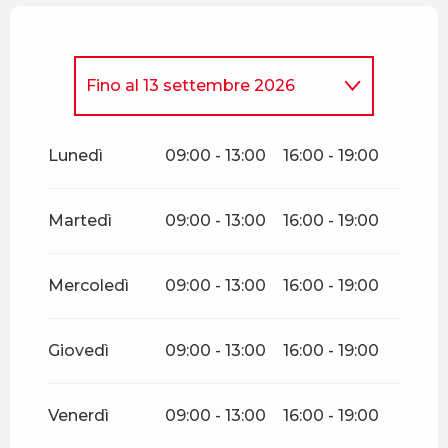
Fino al
13 settembre 2026
Dal
23 maggio 2026
al
25
maggio 2026
Lunedì
09:00 - 13:00
16:00 - 19:00
Dal
30 maggio 2026
al
31
maggio 2026
Martedì
09:00 - 13:00
16:00 - 19:00
Dal
6 giugno 2026
al
7
giugno 2026
Mercoledì
09:00 - 13:00
16:00 - 19:00
Dal
14 giugno 2026
al
5 luglio
2026
Giovedì
09:00 - 13:00
16:00 - 19:00
Dal
17 ottobre 2026
al
1
novembre 2026
Venerdì
09:00 - 13:00
16:00 - 19:00
Dal
12 dicembre 2026
al
28
marzo 2027