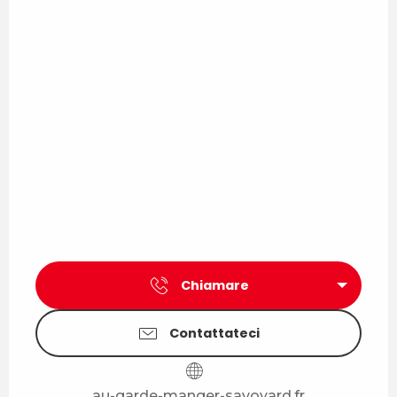
Chiamare
Contattateci
au-garde-manger-savoyard.fr