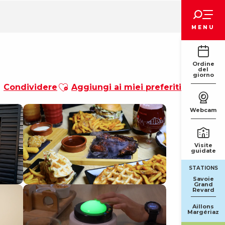
Voir les favoris
MENU
Ordine
del
giorno
Ajouter aux favoris
Condividere
Aggiungi ai miei preferiti
Webcam
Visite
guidate
STATIONS
Savoie
Grand
Revard
Aillons
Margériaz