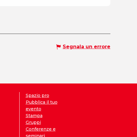
Segnala un errore
Spazio pro
Pubblica il tuo
evento
Stampa
Gruppi
Conferenze e
seminari