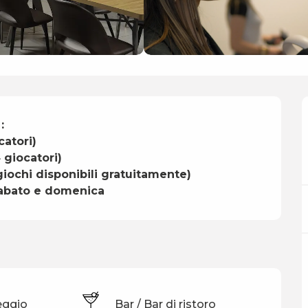


atori)

 giocatori)

giochi disponibili gratuitamente)

 sabato e domenica
eggio
Bar / Bar di ristoro