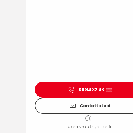
09 84 32 43
▒▒
Contattateci
break-out-game.fr