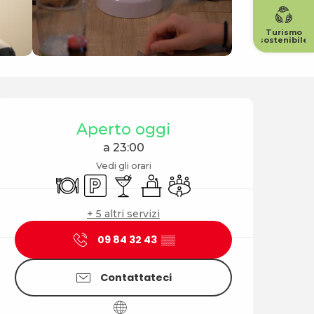
Turismo
sostenibile
Orari e contatti
Aperto oggi
a 23:00
Vedi gli orari
Ristorante
Parcheggio
Bar / Bar di ristoro
Seminari
Sala riunioni
+ 5 altri servizi
09 84 32 43
▒▒
Contattateci