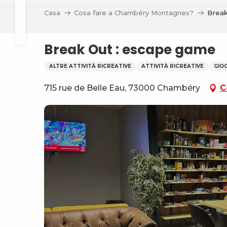
Aller
li
Casa
Cosa fare a Chambéry Montagnes?
Break
au
Ricerca
contenu
principal
Break Out : escape game
ALTRE ATTIVITÀ RICREATIVE
ATTIVITÀ RICREATIVE
GIO
715 rue de Belle Eau, 73000 Chambéry
C
va