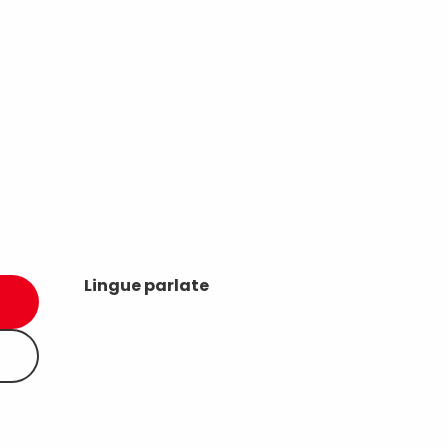
Lingue parlate
Lingue parlate