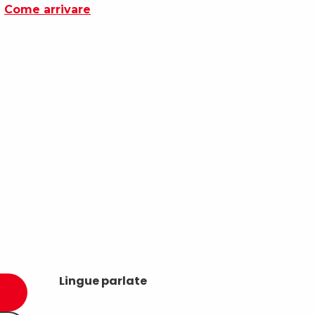
Come arrivare
Lingue parlate
Lingue parlate