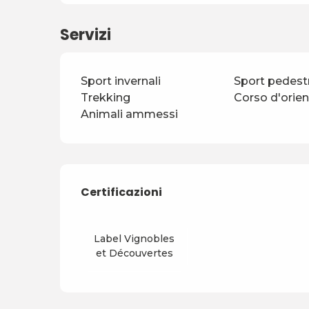
Servizi
Sport invernali
Sport pedestr
Trekking
Corso d'orie
Animali ammessi
Offerte di prestazio
Certificazioni
Certificazioni
Label Vignobles
et Découvertes