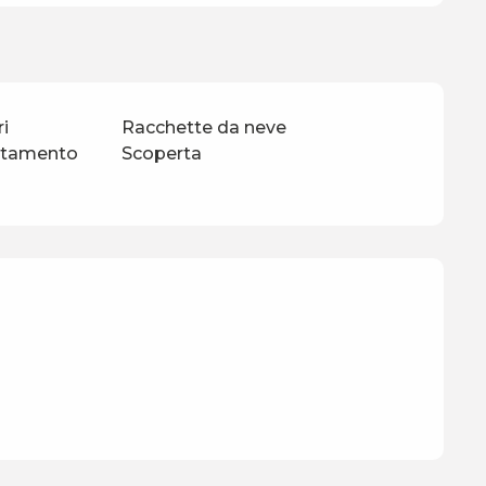
i
Racchette da neve
ntamento
Scoperta
ni