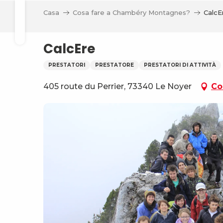
Aller
li
Casa
Cosa fare a Chambéry Montagnes?
CalcE
au
Ricerca
contenu
principal
CalcEre
PRESTATORI
PRESTATORE
PRESTATORI DI ATTIVITÀ
405 route du Perrier, 73340 Le Noyer
Co
va