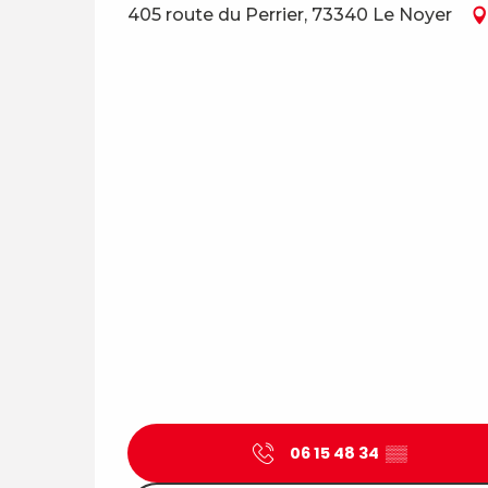
405 route du Perrier, 73340 Le Noyer
06 15 48 34
▒▒