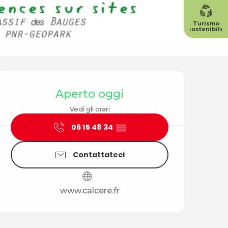
Turismo
sostenibile
Orari e contatti
Aperto oggi
Vedi gli orari
06 15 48 34
▒▒
Contattateci
www.calcere.fr