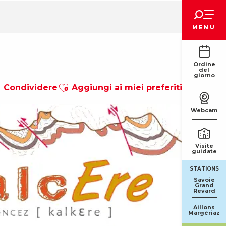
Voir les favoris
MENU
Ordine
del
giorno
Ajouter aux favoris
Condividere
Aggiungi ai miei preferiti
Webcam
Visite
guidate
STATIONS
Savoie
Grand
Revard
Aillons
Margériaz