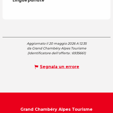
Lingue parlate
Lingue parlate
Aggiornato il 20 maggio 2026 A 12:35
da Grand Chambéry Alpes Tourisme
(Identificatore dell'offerta :
6935661
)
Segnala un errore
Grand Chambéry Alpes Tourisme