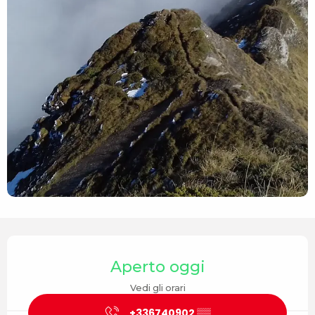
Orari e contatti
Aperto oggi
Vedi gli orari
+336740902
▒▒