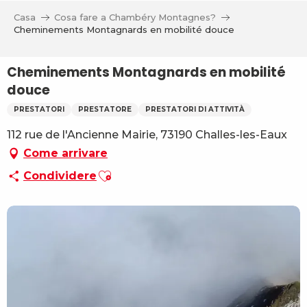
Aller
Casa
Cosa fare a Chambéry Montagnes?
au
Cheminements Montagnards en mobilité douce
contenu
principal
Cheminements Montagnards en mobilité
douce
PRESTATORI
PRESTATORE
PRESTATORI DI ATTIVITÀ
112 rue de l'Ancienne Mairie, 73190 Challes-les-Eaux
Come arrivare
Ajouter aux favoris
Condividere