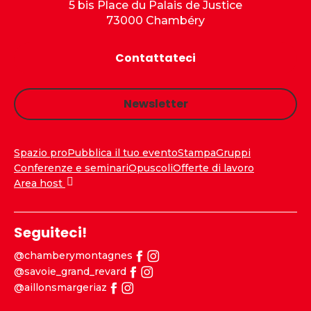
5 bis Place du Palais de Justice
73000 Chambéry
Contattateci
Newsletter
Spazio pro
Pubblica il tuo evento
Stampa
Gruppi
Conferenze e seminari
Opuscoli
Offerte di lavoro
Area host
Seguiteci!
@chamberymontagnes
@savoie_grand_revard
@aillonsmargeriaz