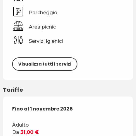
Parcheggio
Area picnic
Servizi igienici
Visualizza tutti i servizi
Tariffe
Dal
Fino al
1 maggio 2026
1 novembre 2026
al
1 novembre 2026
Adulto
Da
31,00 €