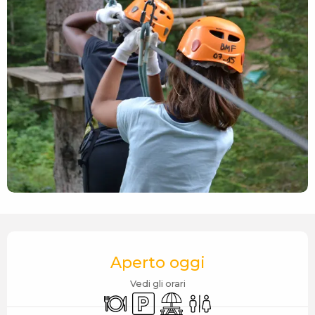
Orari e contatti
Aperto oggi
Vedi gli orari
Ristorante
Parcheggio
Area picnic
Servizi igienici