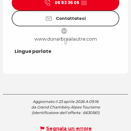
06 83 36 05
▒▒
Contattateci
www.dunarbrealautre.com
Lingue parlate
Lingue parlate
Aggiornato il 23 aprile 2026 A 09:16
da Grand Chambéry Alpes Tourisme
(Identificatore dell'offerta :
6630561
)
Segnala un errore