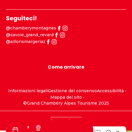
Seguiteci!
@chamberymontagnes
@savoie_grand_revard
@aillonsmargeriaz
Come arrivare
Informazioni legali
Gestione del consenso
Accessibilità
Mappa del sito
©Grand Chambéry Alpes Tourisme 2025
Partenaires
Sponsor
Informazioni sulla