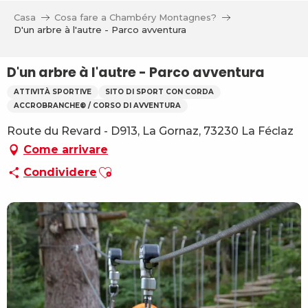
Aller
Casa
Cosa fare a Chambéry Montagnes?
au
D'un arbre à l'autre - Parco avventura
contenu
principal
D'un arbre à l'autre - Parco avventura
ATTIVITÀ SPORTIVE
SITO DI SPORT CON CORDA
ACCROBRANCHE® / CORSO DI AVVENTURA
Route du Revard - D913, La Gornaz, 73230 La Féclaz
Come arrivare
Ajouter aux favoris
Condividere