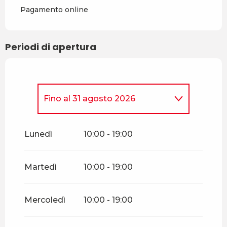
Pagamento online
Periodi di apertura
Fino al
31 agosto 2026
Dal
1 maggio 2026
al
10
maggio 2026
Lunedì
10:00 - 19:00
Dal
14 maggio 2026
al
17
maggio 2026
Martedì
10:00 - 19:00
Dal
18 maggio 2026
al
24
maggio 2026
Mercoledì
10:00 - 19:00
Dal
25 maggio 2026
al
31
maggio 2026