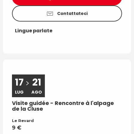
Contattateci
Lingue parlate
Lingue parlate
17
21
1
LUG
AGO
SE
202
Visite guidée - Rencontre à l'alpage
de la Cluse
Visi
Le Revard
Mont
9
€