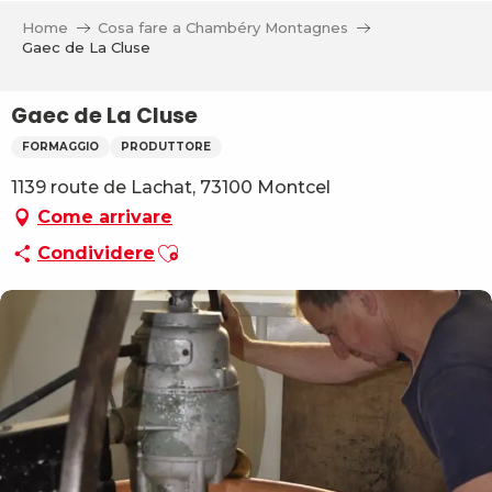
Aller
Home
Cosa fare a Chambéry Montagnes
au
Gaec de La Cluse
contenu
principal
Gaec de La Cluse
FORMAGGIO
PRODUTTORE
1139 route de Lachat, 73100 Montcel
Come arrivare
Ajouter aux favoris
Condividere