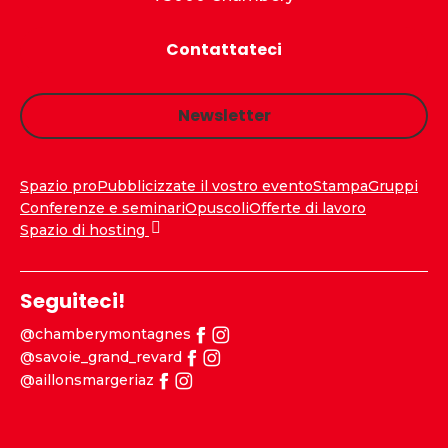
Contattateci
Newsletter
Spazio pro
Pubblicizzate il vostro evento
Stampa
Gruppi
Conferenze e seminari
Opuscoli
Offerte di lavoro
Spazio di hosting
Seguiteci!
@chamberymontagnes
@savoie_grand_revard
@aillonsmargeriaz