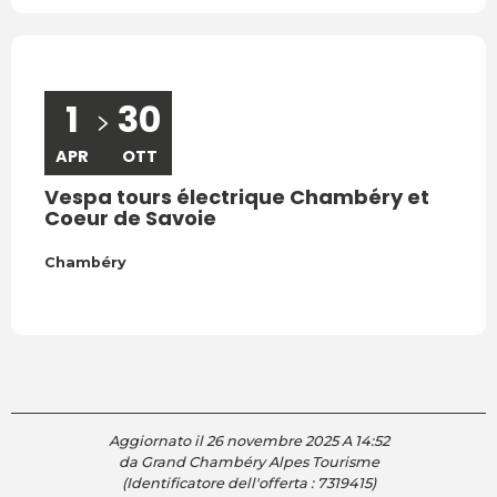
Sav
1
30
Visit
pass
APR
OTT
scop
Vespa tours électrique Chambéry et
ludic
Coeur de Savoie
uscite
Chambéry
Pont
Aggiornato il 26 novembre 2025 A 14:52
da Grand Chambéry Alpes Tourisme
(Identificatore dell'offerta :
7319415
)