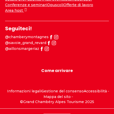
Conferenze e seminari
Opuscoli
Offerte di lavoro
Area host
Seguiteci!
@chamberymontagnes
@savoie_grand_revard
@aillonsmargeriaz
Come arrivare
Informazioni legali
Gestione del consenso
Accessibilità
Mappa del sito
©Grand Chambéry Alpes Tourisme 2025