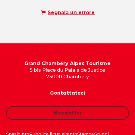
Segnala un errore
Grand Chambéry Alpes Tourisme
5 bis Place du Palais de Justice
73000 Chambéry
Contattateci
Newsletter
Spazio pro
Pubblica il tuo evento
Stampa
Gruppi