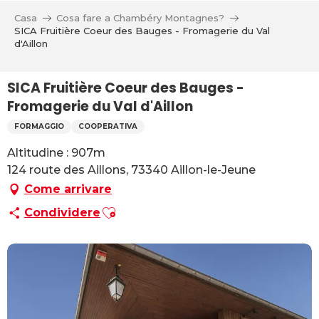
Aller
Casa
Cosa fare a Chambéry Montagnes?
au
SICA Fruitière Coeur des Bauges - Fromagerie du Val
contenu
d'Aillon
principal
SICA Fruitière Coeur des Bauges -
Fromagerie du Val d'Aillon
FORMAGGIO
COOPERATIVA
Altitudine : 907m
124 route des Aillons, 73340 Aillon-le-Jeune
Come arrivare
Ajouter aux favoris
Condividere