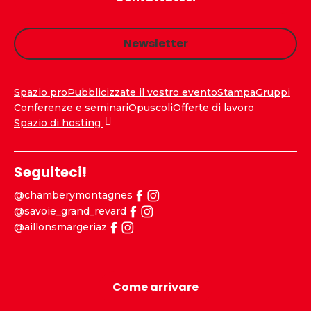
Newsletter
Spazio pro
Pubblicizzate il vostro evento
Stampa
Gruppi
Conferenze e seminari
Opuscoli
Offerte di lavoro
Spazio di hosting
Seguiteci!
@chamberymontagnes
@savoie_grand_revard
@aillonsmargeriaz
Come arrivare