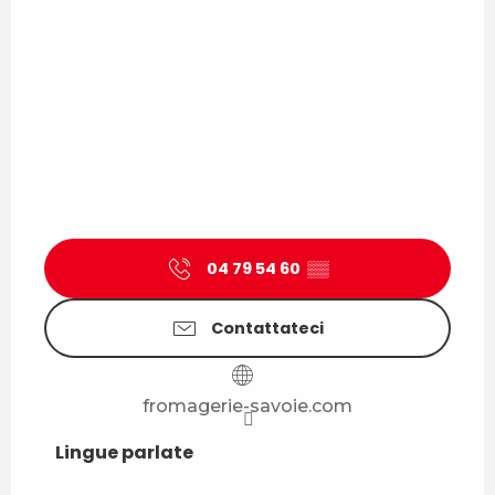
04 79 54 60
▒▒
Contattateci
fromagerie-savoie.com
Lingue parlate
Lingue parlate