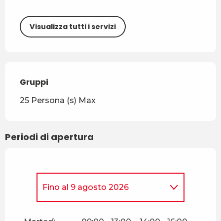
Visualizza tutti i servizi
Gruppi
Gruppi
25 Persona (s) Max
Periodi di apertura
Fino al
9 agosto 2026
Dal
2 gennaio 2026
al
4
gennaio 2026