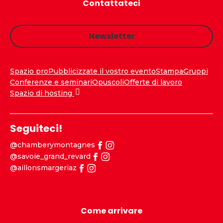
Contattateci
Newsletter
Spazio pro
Pubblicizzate il vostro evento
Stampa
Gruppi
Conferenze e seminari
Opuscoli
Offerte di lavoro
Spazio di hosting
Seguiteci!
@chamberymontagnes
@savoie_grand_revard
@aillonsmargeriaz
Come arrivare