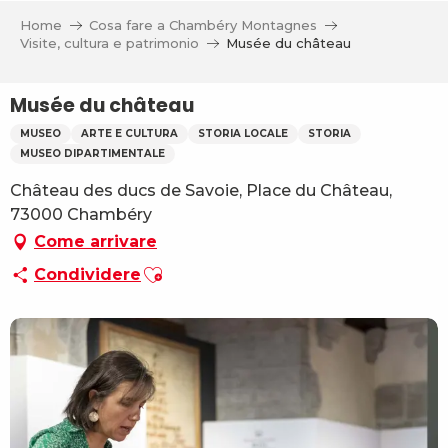
Aller
Home
Cosa fare a Chambéry Montagnes
au
Visite, cultura e patrimonio
Musée du château
contenu
principal
Musée du château
MUSEO
ARTE E CULTURA
STORIA LOCALE
STORIA
MUSEO DIPARTIMENTALE
Château des ducs de Savoie, Place du Château,
73000 Chambéry
Come arrivare
Ajouter aux favoris
Condividere