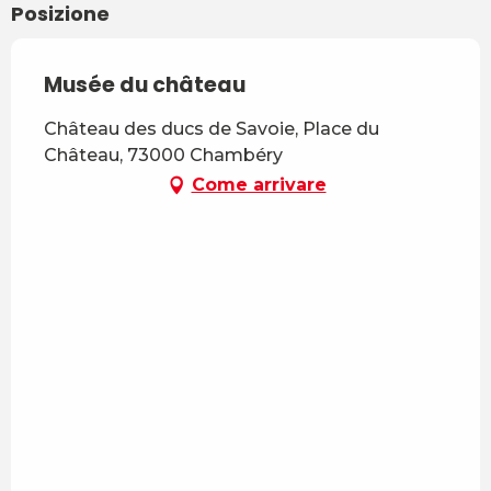
Posizione
maggio 2026
Sabato 23 maggio 2026
Musée du château
Dal
25 maggio 2026
al
8
Château des ducs de Savoie, Place du
giugno 2026
Château, 73000 Chambéry
Come arrivare
Dal
11 giugno 2026
al
3 luglio
2026
Dal
4 luglio 2026
al
6 luglio
2026
Dal
8 luglio 2026
al
11 luglio
2026
Domenica 12 luglio 2026
Dal
13 luglio 2026
al
21 luglio
2026