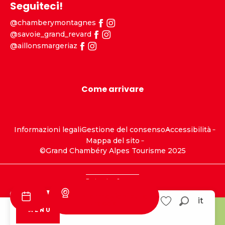
Seguiteci!
@chamberymontagnes
@savoie_grand_revard
@aillonsmargeriaz
Come arrivare
Informazioni legali
Gestione del consenso
Accessibilità
Mappa del sito
©Grand Chambéry Alpes Tourisme 2025
Partenaires
Sponsor
Informazioni sulla
it
traccia
Ricerca
MENU
Savoie Grand
Aillons
Voir les favoris
Revard
Margériaz
Visite
Tourisme