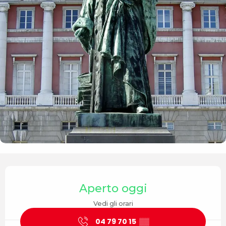
Orari e contatti
Aperto oggi
Vedi gli orari
04 79 70 15
▒▒