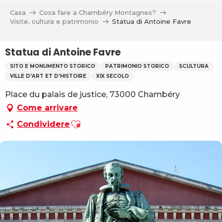
Aller
Casa
Cosa fare a Chambéry Montagnes?
au
Visite, cultura e patrimonio
Statua di Antoine Favre
contenu
principal
Statua di Antoine Favre
SITO E MONUMENTO STORICO
PATRIMONIO STORICO
SCULTURA
VILLE D'ART ET D'HISTOIRE
XIX SECOLO
Place du palais de justice, 73000 Chambéry
Come arrivare
Ajouter aux favoris
Condividere