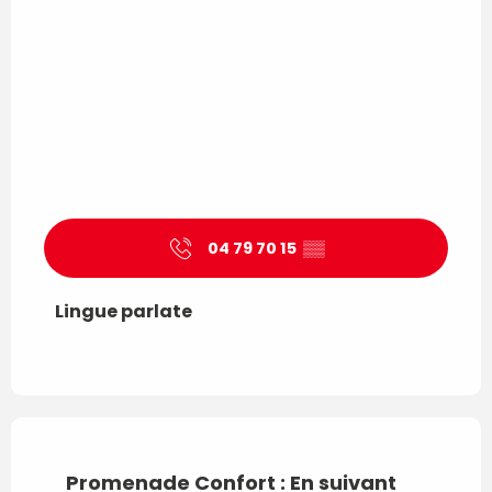
04 79 70 15
▒▒
Lingue parlate
Lingue parlate
Promenade Confort : En suivant