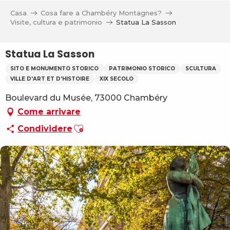
Aller
Casa
Cosa fare a Chambéry Montagnes?
au
Visite, cultura e patrimonio
Statua La Sasson
contenu
principal
Statua La Sasson
SITO E MONUMENTO STORICO
PATRIMONIO STORICO
SCULTURA
VILLE D'ART ET D'HISTOIRE
XIX SECOLO
Boulevard du Musée, 73000 Chambéry
Come arrivare
Ajouter aux favoris
Condividere