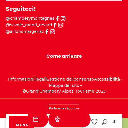
Seguiteci!
@chamberymontagnes
@savoie_grand_revard
@aillonsmargeriaz
Come arrivare
Informazioni legali
Gestione del consenso
Accessibilità
Mappa del sito
©Grand Chambéry Alpes Tourisme 2025
Partenaires
Sponsor
Webcam
it
MENU
Savoie Grand
Aillons