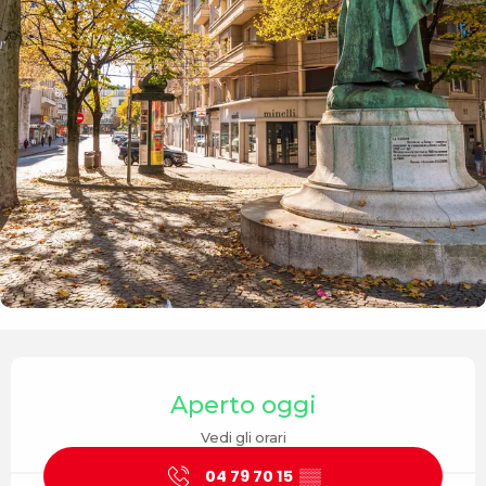
Orari e contatti
Aperto oggi
Vedi gli orari
04 79 70 15
▒▒