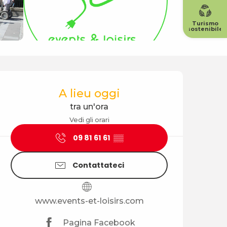
Turismo
sostenibile
Orari e contatti
A lieu oggi
tra un'ora
Vedi gli orari
09 81 61 61
▒▒
Contattateci
www.events-et-loisirs.com
Pagina Facebook