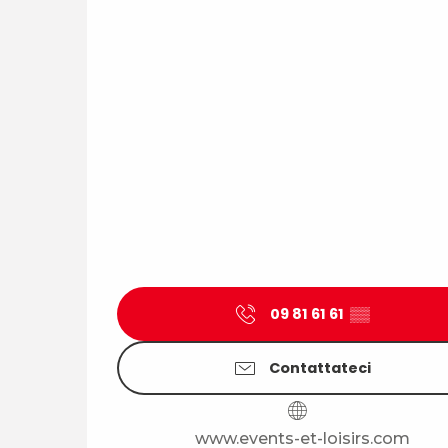
09 81 61 61
▒▒
Contattateci
www.events-et-loisirs.com