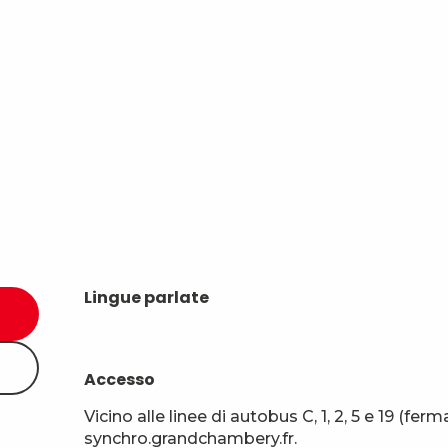
Lingue parlate
Lingue parlate
Accesso
Accesso
Vicino alle linee di autobus C, 1, 2, 5 e 19 (fe
synchro.grandchambery.fr.