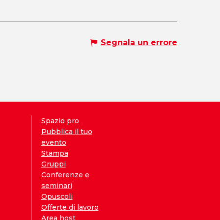
Segnala un errore
Spazio pro
Pubblica il tuo
evento
Stampa
Gruppi
Conferenze e
seminari
Opuscoli
Offerte di lavoro
Area host