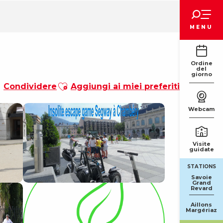
Voir les favoris
MENU
Ordine
del
giorno
Ajouter aux favoris
Condividere
Aggiungi ai miei preferiti
Webcam
Visite
guidate
STATIONS
Savoie
Grand
Revard
Aillons
Margériaz