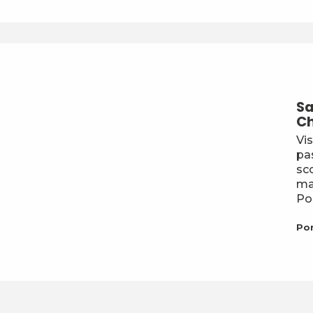
Sa
C
Vis
pa
sco
man
Pos
Po