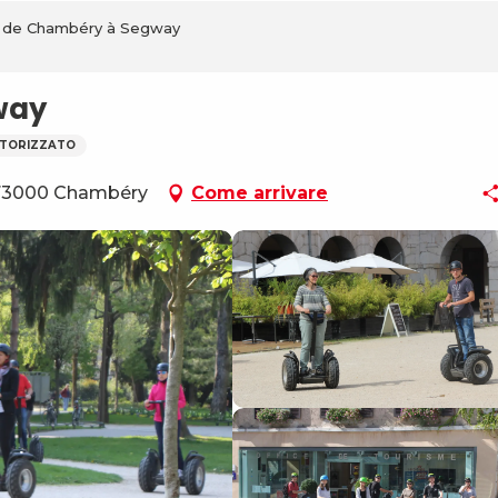
e de Chambéry à Segway
way
TORIZZATO
, 73000 Chambéry
Come arrivare