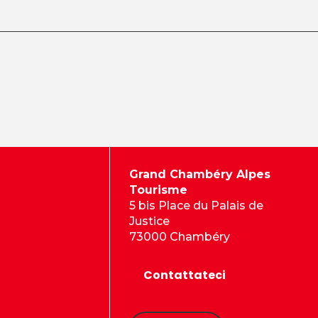
Grand Chambéry Alpes
Tourisme
5 bis Place du Palais de
Justice
73000 Chambéry
Contattateci