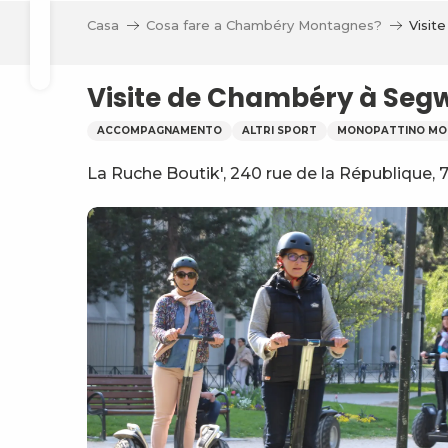
Aller
li
Casa
Cosa fare a Chambéry Montagnes?
Visit
au
Ricerca
contenu
principal
Visite de Chambéry à Seg
ACCOMPAGNAMENTO
ALTRI SPORT
MONOPATTINO MO
La Ruche Boutik', 240 rue de la République
va