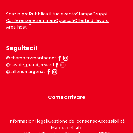
Spazio pro
Pubblica il tuo evento
Stampa
Gruppi
Conferenze e seminari
Opuscoli
Offerte di lavoro
Area host
Seguiteci!
@chamberymontagnes
@savoie_grand_revard
@aillonsmargeriaz
Come arrivare
Informazioni legali
Gestione del consenso
Accessibilità
Mappa del sito