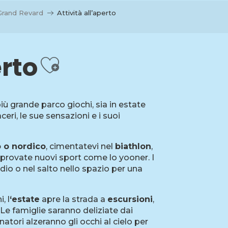
Grand Revard
Attività all’aperto
Ajouter aux fav
erto
più grande parco giochi, sia in estate
ceri, le sue sensazioni e i suoi
no o nordico
, cimentatevi nel
biathlon
,
 provate nuovi sport come lo yooner. I
io o nel salto nello spazio per una
, l
‘estate
apre la strada a
escursioni
,
. Le famiglie saranno deliziate dai
natori alzeranno gli occhi al cielo per