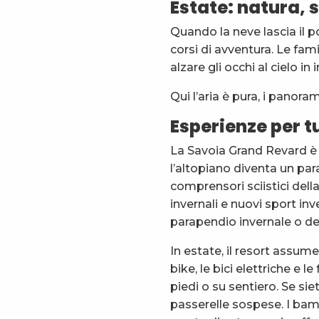
Estate: natura, 
Quando la neve lascia il po
corsi di avventura. Le fami
alzare gli occhi al cielo i
Qui l’aria è pura, i panor
Esperienze per tu
La Savoia Grand Revard è u
l’altopiano diventa un para
comprensori sciistici della F
invernali e nuovi sport i
parapendio invernale o dec
In estate, il resort assum
bike, le bici elettriche e 
piedi o su sentiero. Se sie
passerelle sospese. I bambi