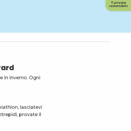
Turismo
sostenibile
vard
e in inverno. Ogni
iathlon, lasciatevi
repidi, provate il