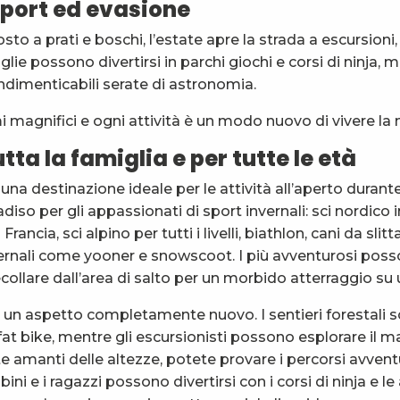
sport ed evasione
sto a prati e boschi, l’estate apre la strada a escursioni
glie possono divertirsi in parchi giochi e corsi di ninja
n indimenticabili serate di astronomia.
ami magnifici e ogni attività è un modo nuovo di vivere l
tta la famiglia e per tutte le età
na destinazione ideale per le attività all’aperto durante 
diso per gli appassionati di sport invernali: sci nordico 
rancia, sci alpino per tutti i livelli, biathlon, cani da slitt
nvernali come yooner e snowscoot. I più avventurosi pos
ollare dall’area di salto per un morbido atterraggio su 
e un aspetto completamente nuovo. I sentieri forestali s
le fat bike, mentre gli escursionisti possono esplorare il
te amanti delle altezze, potete provare i percorsi avventur
ni e i ragazzi possono divertirsi con i corsi di ninja e l