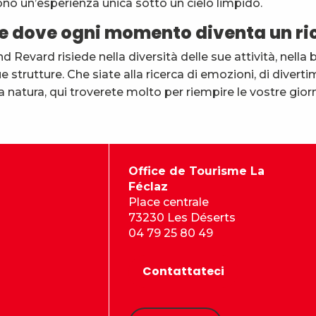
ono un’esperienza unica sotto un cielo limpido.
e dove ogni momento diventa un ri
nd Revard risiede nella diversità delle sue attività, nell
sue strutture. Che siate alla ricerca di emozioni, di divert
 natura, qui troverete molto per riempire le vostre giorna
Office de Tourisme La
Féclaz
Place centrale
73230 Les Déserts
04 79 25 80 49
Contattateci