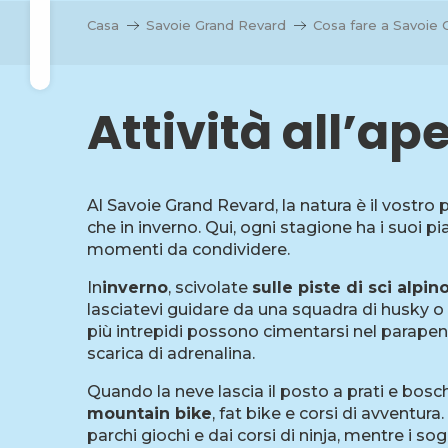
Aller
Casa
Savoie Grand Revard
Cosa fare a Savoie 
e
au
Ricerca
contenu
principal
Attività all’ap
i
i
Al Savoie Grand Revard, la natura è il vostro 
che in inverno. Qui, ogni stagione ha i suoi pia
momenti da condividere.
In
inverno
, scivolate
sulle piste di sci alpi
lasciatevi guidare da una squadra di husky o
più intrepidi possono cimentarsi nel parapend
scarica di adrenalina.
Quando la neve lascia il posto a prati e boschi
mountain bike
, fat bike e corsi di avventura
parchi giochi e dai corsi di ninja, mentre i sog