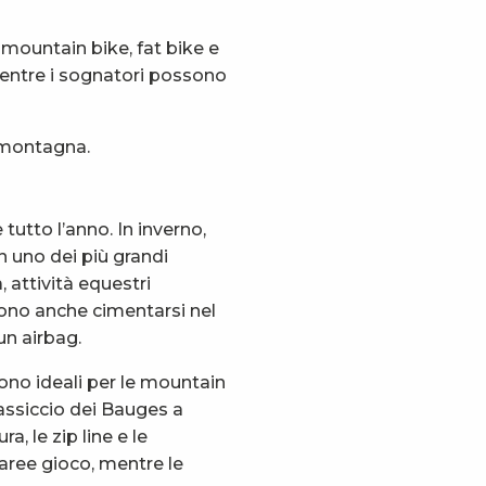
, mountain bike, fat bike e
, mentre i sognatori possono
a montagna.
tutto l’anno. In inverno,
in uno dei più grandi
a, attività equestri
sono anche cimentarsi nel
un airbag.
ono ideali per le mountain
 massiccio dei Bauges a
a, le zip line e le
e aree gioco, mentre le