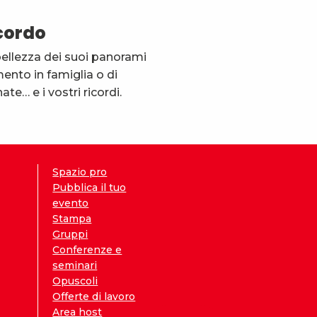
cordo
a bellezza dei suoi panorami
imento in famiglia o di
te… e i vostri ricordi.
Spazio pro
Pubblica il tuo
evento
Stampa
Gruppi
Conferenze e
seminari
Opuscoli
Offerte di lavoro
Area host