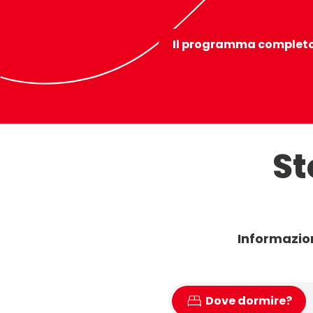
Mercatino dell’artigianato,
prodotti locali, musica e
animazioni scandiscono il
Il programma completo
ritmo della festa.
St
Informazion
Dove dormire?