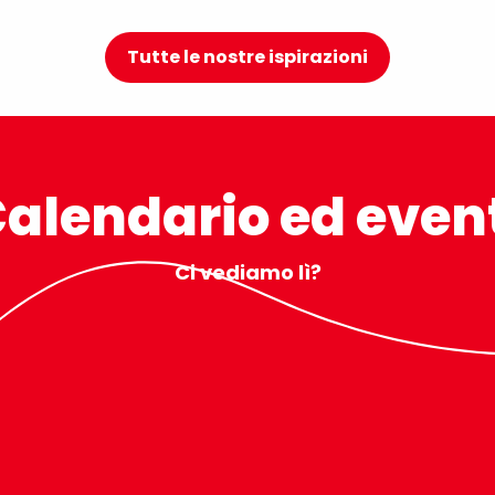
Tutte le nostre ispirazioni
ica
nt
alendario ed even
Ci vediamo lì?
r