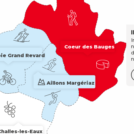
I
Coeur des Bauges
n
d
ie Grand Revard
n
Aillons Margériaz
Challes-les-Eaux
