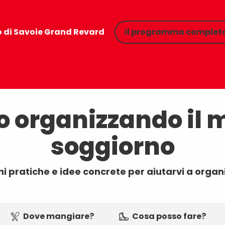
 di Savoie Grand Revard
Il programma comple
o organizzando il 
soggiorno
i pratiche e idee concrete per aiutarvi a organ
Dove mangiare?
Cosa posso fare?