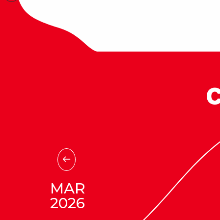
Dal sabato 08 al domen
09 agosto 2026
Festa degli
alpeggi del Mo
C
Revard
Il Revard
A Revard, la
tradizione
raggiunge nuove vette in
occasione di una grande
festa di malga.
La giornata inizia con una
messa all’aperto e la
MAR
benedizione del gregge, pe
2026
poi lasciare spazio ai
festeggiamenti.