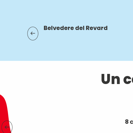
Belvedere del Revard
Un c
8 