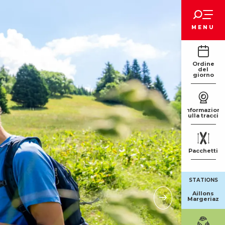
Voir les favoris
MENU
Ordine
del
giorno
Informazioni
sulla traccia
Pacchetti
STATIONS
Aillons
Margeriaz