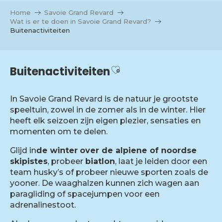
Aller
Home
Savoie Grand Revard
au
Wat is er te doen in Savoie Grand Revard?
contenu
Buitenactiviteiten
principal
Ajouter aux favoris
Buitenactiviteiten
In Savoie Grand Revard is de natuur je grootste
speeltuin, zowel in de zomer als in de winter. Hier
heeft elk seizoen zijn eigen plezier, sensaties en
momenten om te delen.
Glijd in
de winter
over de alpiene of noordse
skipistes
, probeer
biatlon
, laat je leiden door een
team husky’s of probeer nieuwe sporten zoals de
yooner. De waaghalzen kunnen zich wagen aan
paragliding of spacejumpen voor een
adrenalinestoot.