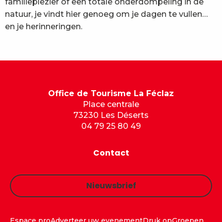
familieplezier of een totale onderdompeling in de
natuur, je vindt hier genoeg om je dagen te vullen…
en je herinneringen.
Office de Tourisme La Féclaz
Place centrale
73230 Les Déserts
04 79 25 80 49
Contact
Nieuwsbrief
Espace pro
Adverteer uw evenement
Druk op
Groepen