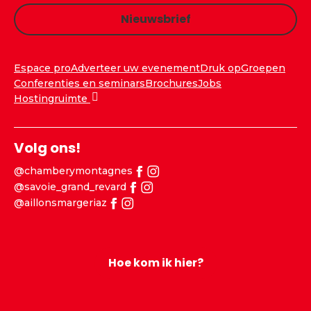
Nieuwsbrief
Espace pro
Adverteer uw evenement
Druk op
Groepen
Conferenties en seminars
Brochures
Jobs
Hostingruimte
Volg ons!
@chamberymontagnes
@savoie_grand_revard
@aillonsmargeriaz
Hoe kom ik hier?