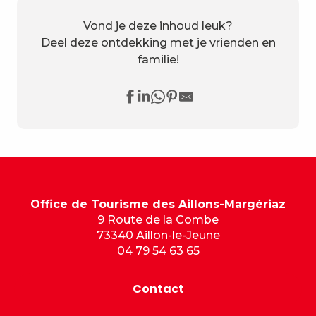
Vond je deze inhoud leuk?
Deel deze ontdekking met je vrienden en
familie!
Office de Tourisme des Aillons-Margériaz
9 Route de la Combe
73340 Aillon-le-Jeune
04 79 54 63 65
Contact