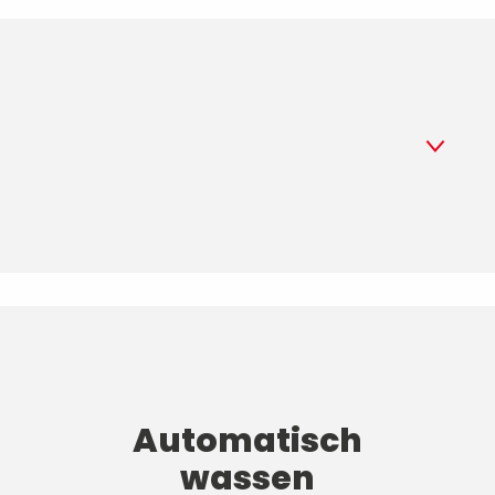
1
Gezondheid en geneeskunde
2
Automatisch wassen
3
Apotheek
4
Apotheek
Automatisch
5
Wifi
wassen