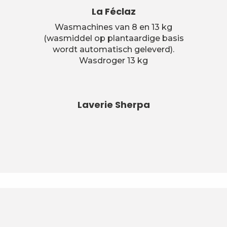
6
La Féclaz
Instructies
Wasmachines van 8 en 13 kg
7
Gas
(wasmiddel op plantaardige basis
wordt automatisch geleverd).
8
Wasdroger 13 kg
Conciërgediensten
Laverie Sherpa