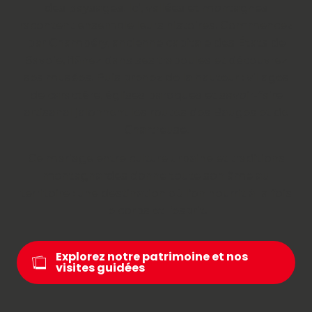
des paysages. Ici, vallées et montagnes
racontent ensemble leurs histoires. Commencez
par Chambéry, ancienne capitale des États de
Savoie, flânez dans ses traboules et découvrez
ses musées. Puis prenez de la hauteur : villages
de caractère, églises baroques et savoir-faire
artisanal jalonnent les routes des Bauges et de
Chartreuse.
Ce mariage entre culture urbaine et traditions
montagnardes donne toute son âme au
territoire : une destination où l’on nourrit à la fois
le corps et l’esprit.
Explorez notre patrimoine et nos
visites guidées