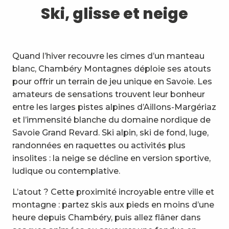
1
Ski, glisse et neige
Ski, glisse et neige
2
Sentiers et balades
3
Expérience Trail
Quand l’hiver recouvre les cimes d’un manteau
blanc, Chambéry Montagnes déploie ses atouts
4
Cyclisme
pour offrir un terrain de jeu unique en Savoie. Les
amateurs de sensations trouvent leur bonheur
5
VTT en Bauges
entre les larges pistes alpines d’Aillons-Margériaz
et l’immensité blanche du domaine nordique de
6
Autres activités de pleine
Savoie Grand Revard. Ski alpin, ski de fond, luge,
nature
randonnées en raquettes ou activités plus
7
insolites : la neige se décline en version sportive,
Visites, culture et patrimoine
ludique ou contemplative.
8
Vignobles
L’atout ? Cette proximité incroyable entre ville et
montagne : partez skis aux pieds en moins d’une
9
Activités indoor
heure depuis Chambéry, puis allez flâner dans