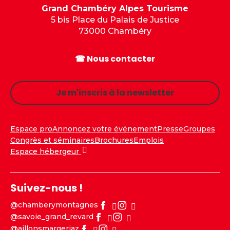
Grand Chambéry Alpes Tourisme
5 bis Place du Palais de Justice
73000 Chambéry
☎ Nous contacter
Je m'inscris à la newsletter
Espace pro
Annoncez votre événement
Presse
Groupes
Congrès et séminaires
Brochures
Emplois
Espace hébergeur
Suivez-nous !
@chamberymontagnes
@savoie_grand_revard
@aillonsmargeriaz