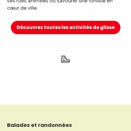
ses rues animées ou savourer une fondue en
10
Détente et bien-être
cœur de ville.
Découvrez toutes les activités de glisse
Sentiers panoramiques
et balades nature
Balades et randonnées