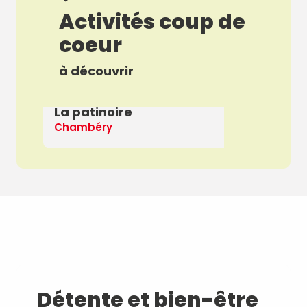
Activités coup de
coeur
à découvrir
La patinoire
E
Chambéry
La
Détente et bien-être