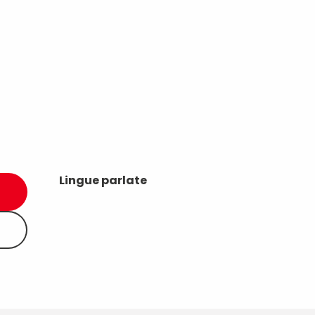
Lingue parlate
Lingue parlate