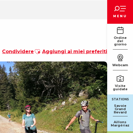
Voir les favoris
MENU
Ordine
del
giorno
Ajouter aux favoris
Condividere
Aggiungi ai miei preferiti
Webcam
Visite
guidate
STATIONS
Savoie
Grand
Revard
Aillons
Margériaz