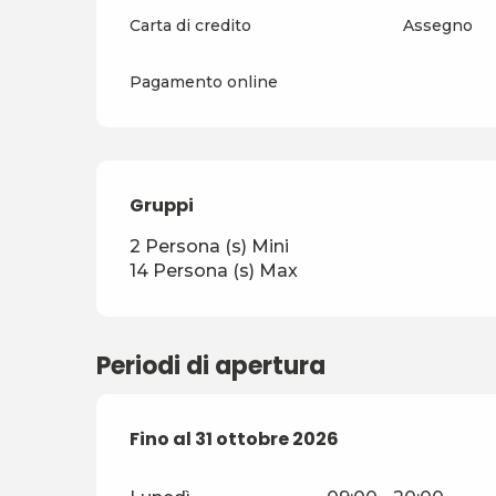
Carta di credito
Assegno
Pagamento online
Gruppi
Gruppi
2 Persona (s) Mini
14 Persona (s) Max
Periodi di apertura
Dal
Fino al
1 maggio 2026
31 ottobre 2026
al
31 ottobre 2026