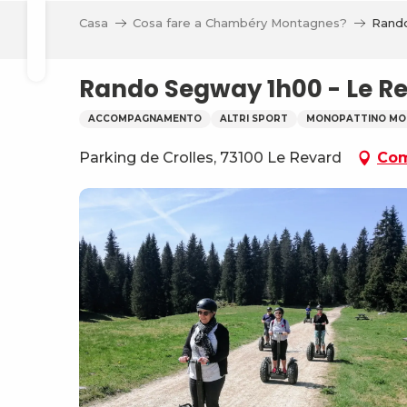
Aller
li
Casa
Cosa fare a Chambéry Montagnes?
Rando
au
Ricerca
contenu
principal
Rando Segway 1h00 - Le R
ACCOMPAGNAMENTO
ALTRI SPORT
MONOPATTINO MO
Parking de Crolles, 73100 Le Revard
Com
va