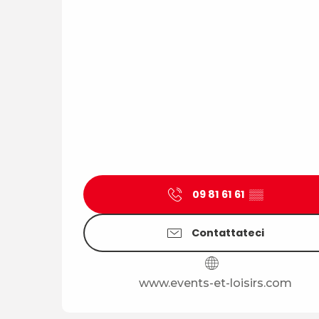
09 81 61 61
▒▒
Contattateci
www.events-et-loisirs.com