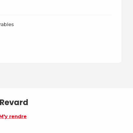
rables
 Revard
M'y rendre