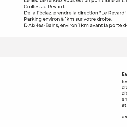
Le lieu de rendez vous est un point itinérant
Crolles au Revard.
De la Féclaz, prendre la direction "Le Revard" 
Parking environ à 1km sur votre droite.
D'Aix-les-Bains, environ 1 km avant la porte 
Ev
Ev
d’
d’
an
et
Po