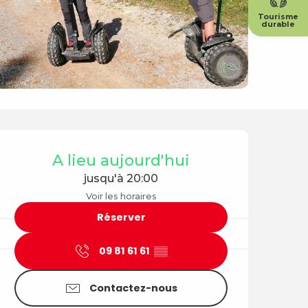
Tourisme
durable
Ouverture et coordonné
A lieu aujourd'hui
jusqu'à 20:00
Voir les horaires
Réserver
09 81 61 61
▒▒
Contactez-nous