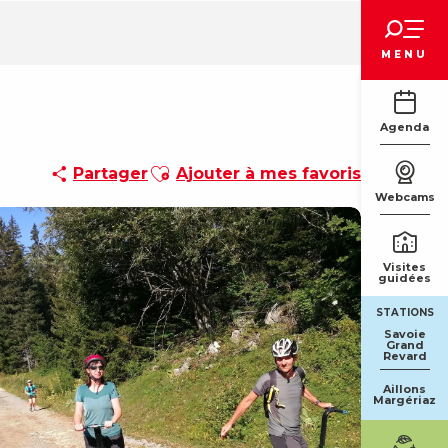
Voir les favoris
MENU
Agenda
Ajouter aux favoris
Partager
Ajouter à mes favoris
Webcams
Visites
guidées
STATIONS
Savoie
Grand
Revard
Aillons
Margériaz