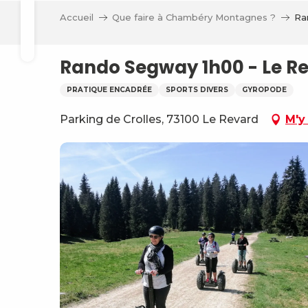
Aller
Accueil
Que faire à Chambéry Montagnes ?
Ra
au
Recherche
contenu
principal
Rando Segway 1h00 - Le R
PRATIQUE ENCADRÉE
SPORTS DIVERS
GYROPODE
Parking de Crolles, 73100 Le Revard
M'y
ve