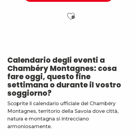
Ajouter aux f
Audition estivale d'orgue - Freddy Echelberger
Spectacle clownesque : Le Modjo
7ème Symposium de sculpture et rencontre d'artist
Fête des Alpages du Mont Revard
Calendario degli eventi a
Esc'apéro aux Fruits de la Treille
Chambéry Montagnes: cosa
Exposition : Messages/Images, graphisme d'intérêt 
fare oggi, questo fine
Exposition de peinture Martine Sainte Mareville
settimana o durante il vostro
Festi'Fecl
soggiorno?
Festival Musique et Nature en Bauges
Passage en mode estival des piscines d'agglomérat
Scoprite il calendario ufficiale del Chambéry
Exposition : Quand la matière s'éveille
Montagnes, territorio della Savoia dove città,
Visite Guidée : Germinations
natura e montagna si intrecciano
armoniosamente.