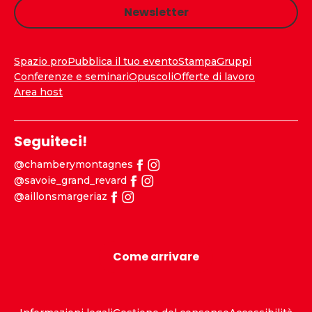
Newsletter
Spazio pro
Pubblica il tuo evento
Stampa
Gruppi
Conferenze e seminari
Opuscoli
Offerte di lavoro
Area host
Seguiteci!
@chamberymontagnes
@savoie_grand_revard
@aillonsmargeriaz
Come arrivare