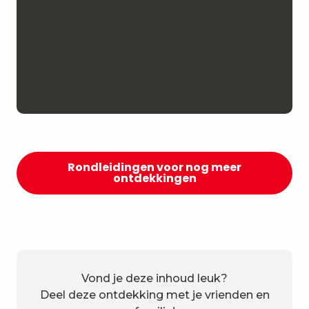
docent historische monumenten,
Jacques Viout, vicevoorzitter van de
vereniging „Les Amis du Vieux
Chambéry“, en Julie Chavaribeyre
namens het VVV-kantoor.
Rondleidingen voor nog meer
ontdekkingen
Vond je deze inhoud leuk?
Deel deze ontdekking met je vrienden en