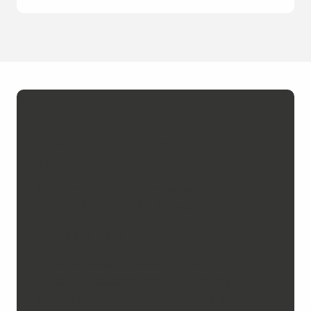
Chambéry’Cimes
is een podcast v Chambéry
Montagnes.
Opname, montage, mixage en productie:
Kamel Bouziane, Art AbordSavoie.
Muziek van Skal.
In deze tweede aflevering: een
ontdekkingstocht door Chambéry in
gezelschap van Chantal George, gids en