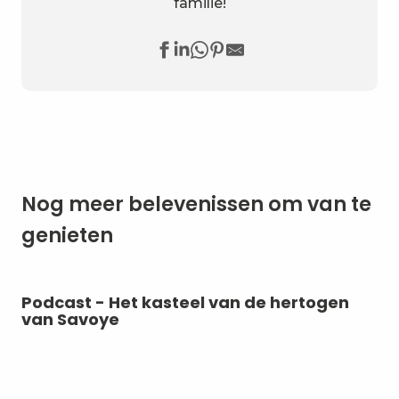
familie!
Nog meer belevenissen om van te
genieten
Podcast - Het kasteel van de hertogen
5 
van Savoye
C