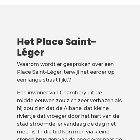
1
Place Saint-Léger
2
De paden
Het Place Saint-
3
Rue de Boigne
Léger
Waarom wordt er gesproken over een
Place Saint-Léger, terwijl het eerder op
een lange straat lijkt?
Een inwoner van Chambéry uit de
middeleeuwen zou zich zeer verbazen als
hij zou zien dat de Albane, dat kleine
riviertje dat vroeger door het hart van de
stad stroomde, er vandaag de dag niet
meer is. In die tijd kon men via kleine
stenen bruggen van de ene oever naar de