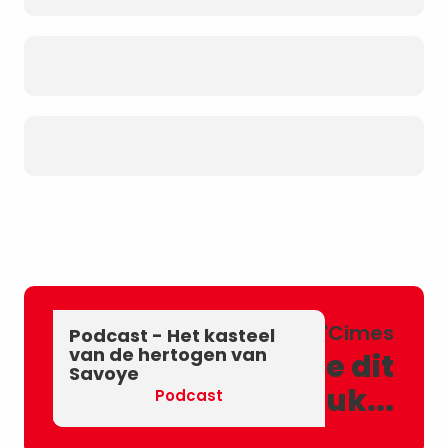
Chambéry'Cimes
Podcast - Het kasteel
Podcast - De
Podcast - De
van de hertogen van
Misschien vind je dit
Olifantenfontein
schuilkelders
Savoye
ook leuk...
Podcast
Podcast
Podcast