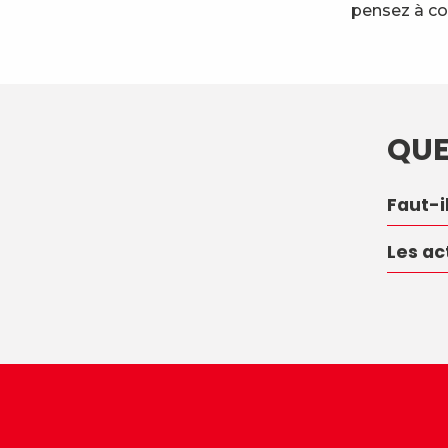
pensez à co
QUE
Faut-i
Les ac