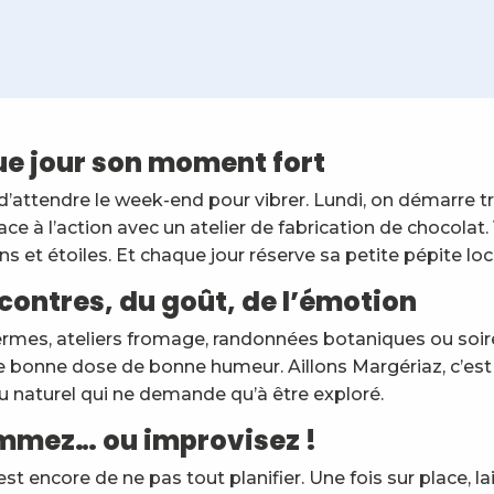
rs
e jour son moment fort
n
tti
d’attendre le week-end pour vibrer. Lundi, on démarre tr
ace à l’action avec un atelier de fabrication de chocolat.
ns et étoiles. Et chaque jour réserve sa petite pépite loc
contres, du goût, de l’émotion
ermes, ateliers fromage, randonnées botaniques ou soirées
 bonne dose de bonne humeur. Aillons Margériaz, c’est un 
 médicinales de l'été
eu naturel qui ne demande qu’à être exploré.
mmez… ou improvisez !
est encore de ne pas tout planifier. Une fois sur place, l