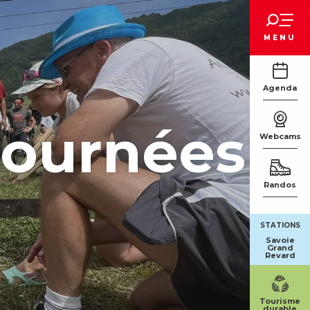
Voir les favoris
MENU
Agenda
journées
Webcams
Randos
STATIONS
Savoie
Grand
Revard
Tourisme
durable