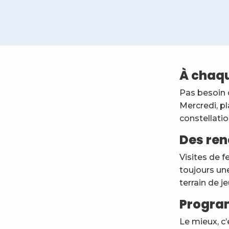
Soirée d’observation du ciel d’été : les Perséïdes
Balade découverte : Arbres médicinaux de nos sentie
À chaqu
Soirée d'observation aux instruments - 1h30 d'évasio
Stage de poterie modelage enfant avec Céline Giache
Pas besoin 
Atelier de fabrication de Tome des Bauges et beurre
Mercredi, pl
Visite de la chapelle de la Correrie
5e Festival de musique à la chapelle de la Correrie
constellatio
Visite de la Scierie à Grand Cadre de Bellecombe
Des ren
Enquête "mystère sur le sentier des étoiles"
Cinéma de Montagne : Un Caillou dans la Chaussure
Visites de f
Yoga & Brunch au coeur des Bauges
toujours une
Balade gourmande : Plantes sauvages comestibles et
terrain de j
Progra
Le mieux, c’