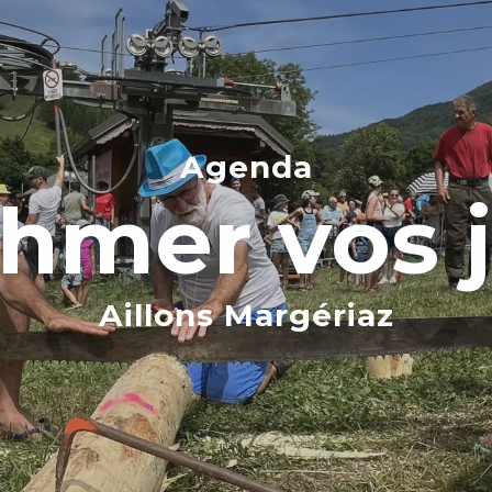
Agenda
thmer vos 
Aillons Margériaz