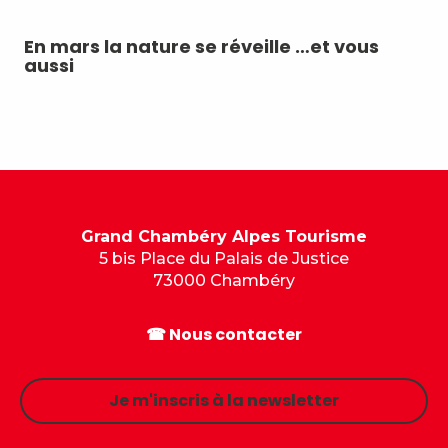
En mars la nature se réveille …et vous
Ac
aussi
Grand Chambéry Alpes Tourisme
5 bis Place du Palais de Justice
73000 Chambéry
☎ Nous contacter
Je m'inscris à la newsletter