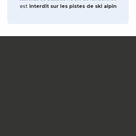
est
interdit sur les pistes de ski alpin
À Aillons-Margériaz,
la montagne vous attend,