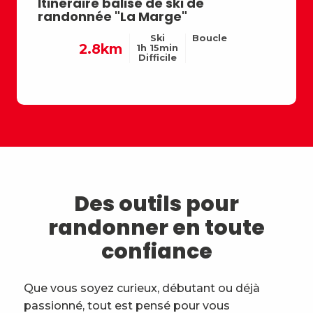
Itinéraire balisé de ski de
Itinér
randonnée "La Marge"
rando
Ski
Boucle
2.8km
7
1h 15min
Difficile
Des outils pour
randonner en toute
confiance
Que vous soyez curieux, débutant ou déjà
passionné, tout est pensé pour vous