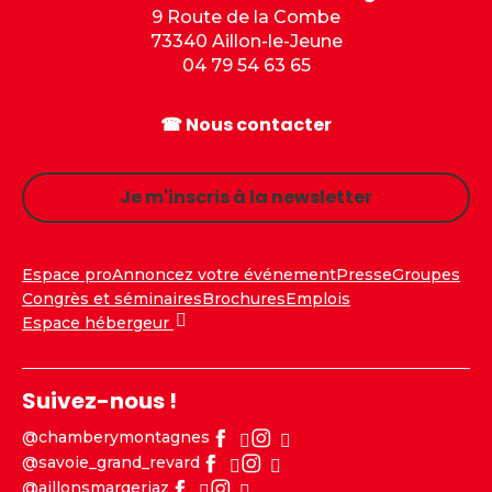
9 Route de la Combe
73340 Aillon-le-Jeune
04 79 54 63 65
☎ Nous contacter
Je m'inscris à la newsletter
Espace pro
Annoncez votre événement
Presse
Groupes
Congrès et séminaires
Brochures
Emplois
Espace hébergeur
Suivez-nous !
@chamberymontagnes
@savoie_grand_revard
@aillonsmargeriaz