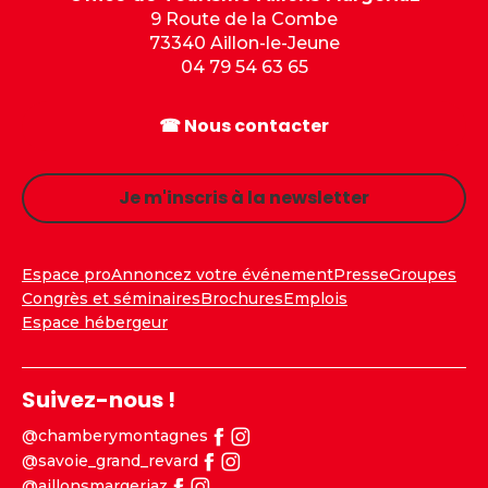
9 Route de la Combe
73340 Aillon-le-Jeune
04 79 54 63 65
☎ Nous contacter
Je m'inscris à la newsletter
Espace pro
Annoncez votre événement
Presse
Groupes
Congrès et séminaires
Brochures
Emplois
Espace hébergeur
Suivez-nous !
@chamberymontagnes
@savoie_grand_revard
@aillonsmargeriaz