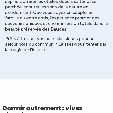
sapins, admirer les étoiles depuis sa terrasse
perchée, écouter les sons de la nature en
s’endormant. Que vous soyez en couple, en
famille ou entre amis, l’expérience promet des
souvenirs uniques et une immersion totale dans la
beauté préservée des Bauges.
Prêts à troquer vos nuits classiques pour un
séjour hors du commun ? Laissez-vous tenter par
la magie de l’insolite
Chalet Refuge de Coutarse
La cabane perchée du Camping des Cyclamens
Là-Haut, cabanes perchées
Le Refuge des Garins
Aire de bivouac de la Place à Baban
Dormir autrement : vivez