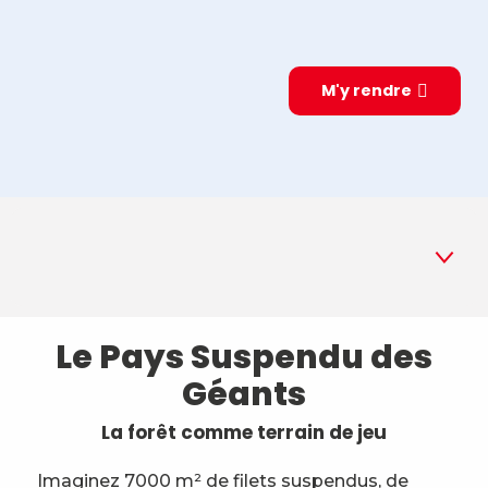
M'y rendre
Le Pays Suspendu des
1
Pays Suspendu
Géants
2
Parcours Kids
La forêt comme terrain de jeu
3
AccroTyro des Géants
Imaginez 7000 m² de filets suspendus, de