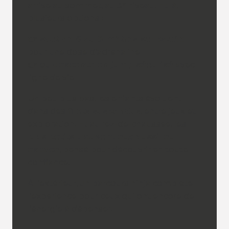
arrive au sommet, au 3ᵉ niveau. Et là,
plusieurs options :
👉
saut de 6 ou 9 mètres sur bouée
pour une dose d’adrénaline
👉 ou
descente en jump sécurisé
avec
ligne de vie
Un peu plus bas, les enfants évoluent
dans des
filets suspendus
, entre jeux et
exploration. Et au rez-de-chaussée, les
plus petits trouvent eux aussi leur
espace
, pensé pour découvrir en toute
confiance.
À l’extérieur, un parcours ninja complète
l’expérience pour ceux qui ont encore de
l’énergie à dépenser.