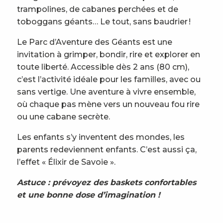
trampolines, de cabanes perchées et de
4
Tour multi-activités
toboggans géants… Le tout, sans baudrier !
5
Bungee Ejection
Le Parc d’Aventure des Géants est une
invitation à grimper, bondir, rire et explorer en
toute liberté. Accessible dès 2 ans (80 cm),
c’est l’activité idéale pour les familles, avec ou
sans vertige. Une aventure à vivre ensemble,
où chaque pas mène vers un nouveau fou rire
ou une cabane secrète.
Les enfants s’y inventent des mondes, les
parents redeviennent enfants. C’est aussi ça,
l’effet « Élixir de Savoie ».
Astuce : prévoyez des baskets confortables
et une bonne dose d’imagination !