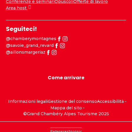
Conferenze e seminari
Opuscoli
Offerte di lavoro
Area host
Seguiteci!
@chamberymontagnes
@savoie_grand_revard
@aillonsmargeriaz
Come arrivare
Informazioni legali
Gestione del consenso
Accessibilità
Mappa del sito
©Grand Chambéry Alpes Tourisme 2025
Partenaires
Sponsor