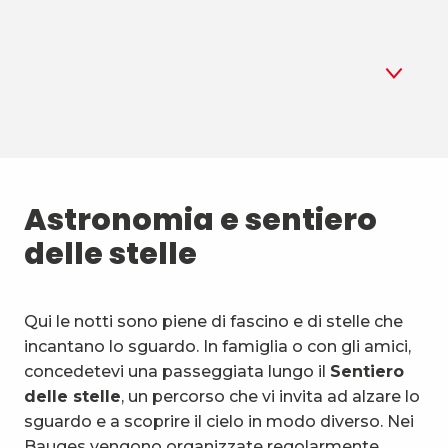
1
Astronomia
2
Astronomia e sentiero
Biathlon estivo
delle stelle
3
Sport aerei
4
Sport di montagna e natura
Qui le notti sono piene di fascino e di stelle che
incantano lo sguardo. In famiglia o con gli amici,
5
Attività e mezzi insoliti
concedetevi una passeggiata lungo il
Sentiero
delle stelle
, un percorso che vi invita ad alzare lo
6
Attività acquatiche
sguardo e a scoprire il cielo in modo diverso. Nei
Bauges vengono organizzate regolarmente