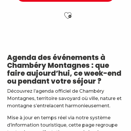
Ajouter aux f
Jidé Waro en concert - Maloya (La Réunion)
Stage multi-cordes escalade, via-ferrata, canyon (10-1
Vendredis en Musique : Sycamore Sisters
Atelier Baumes et plantes sauvages
Agenda des événements à
Les Noces de Figaro
Chambéry Montagnes : que
Festi'Fecl' Au Caribou
faire aujourd’hui, ce week-end
7ème Symposium de sculpture et rencontre d'artist
ou pendant votre séjour ?
Initiation à la marqueterie de paille - Niveau 1 débuta
Esc'apéro aux Fruits de la Treille
Découvrez l’agenda officiel de Chambéry
Exposition : Messages/Images, graphisme d'intérêt 
Montagnes, territoire savoyard où ville, nature et
Exposition de peinture Martine Sainte Mareville
montagne s’entrelacent harmonieusement.
Festi'Fecl
Mise à jour en temps réel via notre système
d’information touristique, cette page regroupe