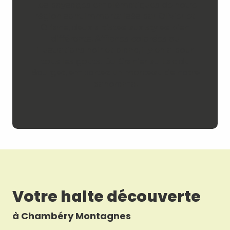
Les paysages emblématiques de notre
région sont immortalisés par Olivier et
Oriane, deux artistes aux styles bien
différents. Affiches colorées ou
illustrations noir et blanc, il y en a pour
tous les goûts. Du Granier au Lac du
Bourget, emportez un morceau de notre
panorama.
Votre halte découverte
à Chambéry Montagnes