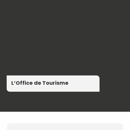
Une idée cadeau
100 % Savoie
Passez à La Ruche Boutik’ pour une découverte
locale, pleine de saveurs et d’émotions.
Et pour prolonger l’expérience, une sélection de
nos produits est aussi disponible dans nos 6
autres bureaux d’information touristique.
L’Office de Tourisme