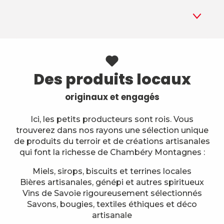
1
Idées cadeaux
Des produits locaux
2
La boutique
originaux et engagés
3
Ateliers
Ici, les petits producteurs sont rois. Vous
trouverez dans nos rayons une sélection unique
4
Producteurs & artisans
de produits du terroir et de créations artisanales
qui font la richesse de Chambéry Montagnes :
5
FAQ
Miels, sirops, biscuits et terrines locales
Bières artisanales, génépi et autres spiritueux
Vins de Savoie rigoureusement sélectionnés
Savons, bougies, textiles éthiques et déco
artisanale