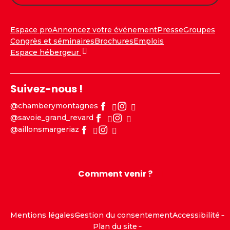
Espace pro
Annoncez votre événement
Presse
Groupes
Congrès et séminaires
Brochures
Emplois
Espace hébergeur
Suivez-nous !
@chamberymontagnes
@savoie_grand_revard
@aillonsmargeriaz
Comment venir ?
Mentions légales
Gestion du consentement
Accessibilité
Plan du site