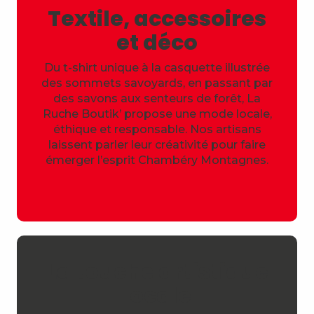
Textile, accessoires
et déco
Du t-shirt unique à la casquette illustrée
des sommets savoyards, en passant par
des savons aux senteurs de forêt, La
Ruche Boutik’ propose une mode locale,
éthique et responsable. Nos artisans
laissent parler leur créativité pour faire
émerger l’esprit Chambéry Montagnes.
La touche artistique
locale