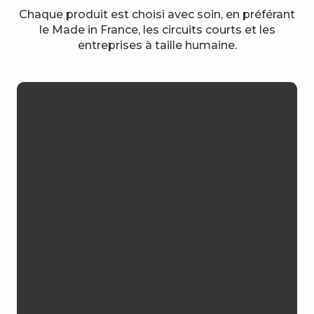
Chaque produit est choisi avec soin, en préférant
le Made in France, les circuits courts et les
entreprises à taille humaine.
Sirops Routin
52 parfums et des dégustations à la
clé…
Saviez-vous que la Maison Routin, maître
sirupier français, est née à Chambéry il y a
près de 140 ans ? La Ruche Boutik’ est le
seul point de vente où vous pouvez
retrouver leurs 52 parfums
emblématiques. Vous pouvez même les
déguster en boutique !