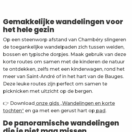
Het kruis van Nivolet uit Le Sire
Randonnée du Belvédère de l'Orionde
Le refuge du Creux de Lachat depuis Saint François 
Gemakkelijke wandelingen voor
La Galoppaz et la Sauge depuis Puygros
het hele gezin
Rotsschilderingen van Peney
Jean-Jacques Rousseau's wandeling
Op een steenworp afstand van Chambéry slingeren
De Bauges oversteken van meer naar meer - 5-daags
de toegankelijke wandelpaden zich tussen weiden,
La tourbière des Creusates
bossen en typische dorpjes. Maak gebruik van deze
Van Ternèze naar Mont Saint Michel
korte routes om samen met de kinderen de natuur
Parcours d'orientation A la découverte du Marais
te ontdekken, zelfs met een kinderwagen, rond het
meer van Saint-André of in het hart van de Bauges.
Deze leuke routes zijn perfect om samen te
picknicken met uitzicht op de bergen.
👉 Download
onze gids „Wandelingen en korte
tochten“
en ga met een gerust hart op
pad
.
De panoramische wandelingen
die je niet mag missen