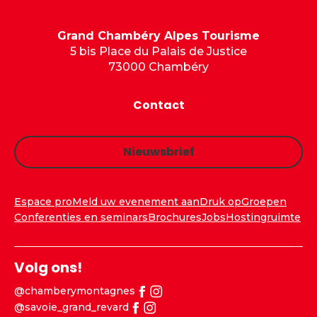
Grand Chambéry Alpes Tourisme
5 bis Place du Palais de Justice
73000 Chambéry
Contact
Nieuwsbrief
Espace pro
Meld uw evenement aan
Druk op
Groepen
Conferenties en seminars
Brochures
Jobs
Hostingruimte
Volg ons!
@chamberymontagnes
@savoie_grand_revard