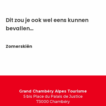
Dit zou je ook wel eens kunnen
bevallen…
Zomerskiën
Lu
Grand Chambéry Alpes Tourisme
5 bis Place du Palais de Justice
73000 Chambéry