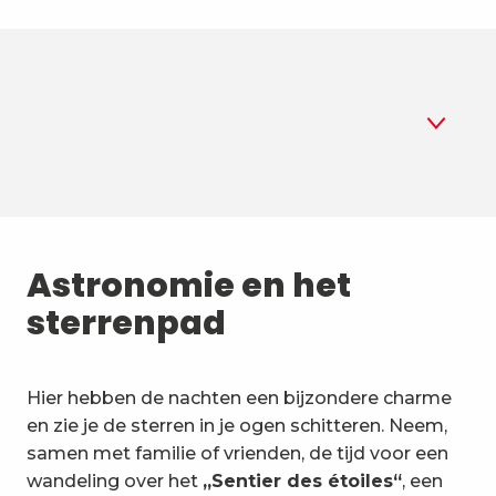
1
Astronomie
2
Astronomie en het
Zomerbiatlon
sterrenpad
3
Luchtsporten
4
Bergsporten en natuur
Hier hebben de nachten een bijzondere charme
en zie je de sterren in je ogen schitteren. Neem,
5
Ongewone activiteiten en
samen met familie of vrienden, de tijd voor een
voertuigen
wandeling over het
„Sentier des étoiles“
, een