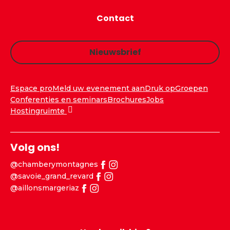
Contact
Nieuwsbrief
Espace pro
Meld uw evenement aan
Druk op
Groepen
Conferenties en seminars
Brochures
Jobs
Hostingruimte
Volg ons!
@chamberymontagnes
@savoie_grand_revard
@aillonsmargeriaz