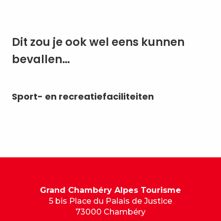
Dit zou je ook wel eens kunnen
bevallen…
Sport- en recreatiefaciliteiten
Re
Grand Chambéry Alpes Tourisme
5 bis Place du Palais de Justice
73000 Chambéry