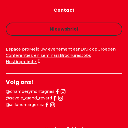
Contact
Nieuwsbrief
Espace pro
Meld uw evenement aan
Druk op
Groepen
Conferenties en seminars
Brochures
Jobs
Hostingruimte
Volg ons!
@chamberymontagnes
@savoie_grand_revard
@aillonsmargeriaz