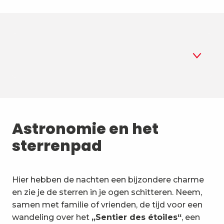
1
Astronomie
2
Astronomie en het
Zomerbiatlon
sterrenpad
3
Luchtsporten
4
Bergsporten en natuur
Hier hebben de nachten een bijzondere charme
en zie je de sterren in je ogen schitteren. Neem,
5
Ongewone activiteiten en
samen met familie of vrienden, de tijd voor een
voertuigen
wandeling over het
„Sentier des étoiles“
, een