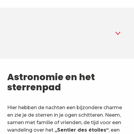
1
Astronomie
2
Astronomie en het
Zomerbiatlon
sterrenpad
3
Luchtsporten
4
Bergsporten en natuur
Hier hebben de nachten een bijzondere charme
en zie je de sterren in je ogen schitteren. Neem,
5
Ongewone activiteiten en
samen met familie of vrienden, de tijd voor een
voertuigen
wandeling over het
„Sentier des étoiles“
, een