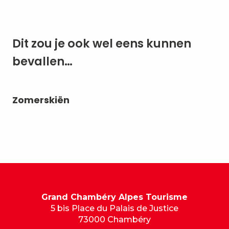
Dit zou je ook wel eens kunnen
bevallen…
Zomerskiën
Sp
Grand Chambéry Alpes Tourisme
5 bis Place du Palais de Justice
73000 Chambéry