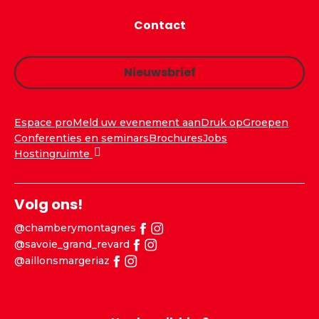
Contact
Nieuwsbrief
Espace pro
Meld uw evenement aan
Druk op
Groepen
Conferenties en seminars
Brochures
Jobs
Hostingruimte
Volg ons!
@chamberymontagnes
@savoie_grand_revard
@aillonsmargeriaz