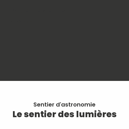
Voyage interstellaire
Le Châtelard
A
CO
so
Sai
Sentier d'astronomie
Le sentier des lumières
Sentier d'astronomie - Le
sentier des lumières