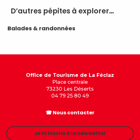
D’autres pépites à explorer…
Balades & randonnées
Le
dé
Office de Tourisme de La Féclaz
Place centrale
73230 Les Déserts
04 79 25 80 49
☎ Nous contacter
Je m'inscris à la newsletter