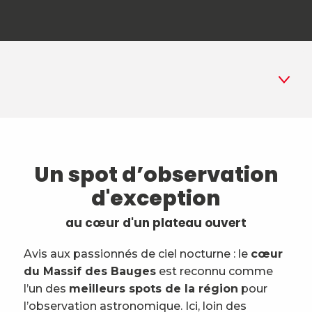
1
Un spot d’observation privilégié
Un spot d’observation
2
Un ciel préservé
d'exception
3
Des passionnés pour vous guider
au cœur d'un plateau ouvert
4
Activités et initiations sous les
Avis aux passionnés de ciel nocturne : le
étoiles
cœur
du Massif des Bauges
est reconnu comme
5
Un sentier pour découvrir le ciel
l’un des
meilleurs spots de la région
pour
autrement
l’observation astronomique. Ici, loin des