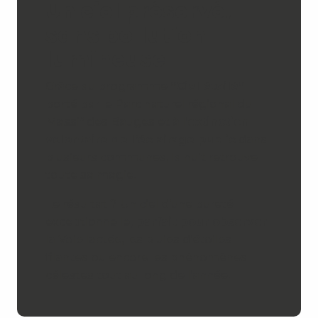
Un ciel préservé,
sans pollution
lumineuse
Grâce au programme
“Ciel étoilé”
porté par le Parc naturel régional du
Massif des Bauges et à l’
extinction
volontaire de l’éclairage public
dans
plusieurs communes, la nuit retrouve
toute sa magie.
Le résultat ? Un ciel d’une pureté
exceptionnelle
, parfait pour observer
la Voie lactée, les pluies d’étoiles
filantes ou encore les phénomènes
célestes tout au long de l’année.