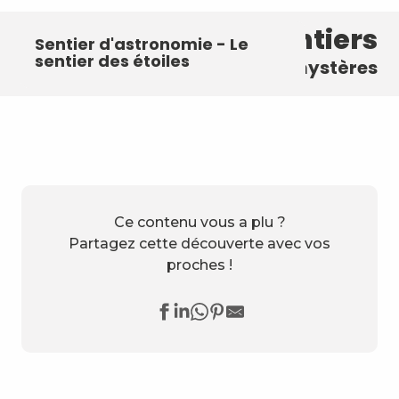
D'autres sentiers
Sentier d'astronomie - Le
Astronomie - Un hamac sous
Sentier d'astronomie - Le
sentier des planètes
les étoiles
sentier des étoiles
pour découvrir le ciel et ses mystères
Ce contenu vous a plu ?
Partagez cette découverte avec vos
proches !