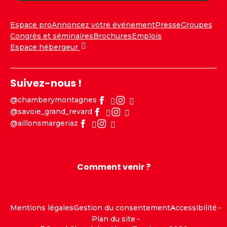
Espace pro
Annoncez votre événement
Presse
Groupes
Congrès et séminaires
Brochures
Emplois
Espace hébergeur
Suivez-nous !
@chamberymontagnes
@savoie_grand_revard
@aillonsmargeriaz
Comment venir ?
Mentions légales
Gestion du consentement
Accessibilité
Plan du site