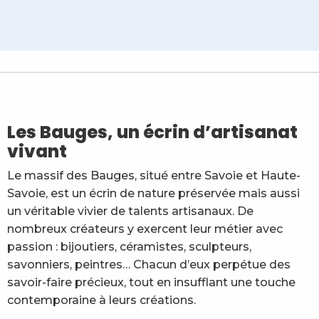
Christine Jumelle - ateliers et stages d'aquarelle
Art'Terre Coeur des Bauges - magasin artisans et pr
Soâm
O² BRIQUETTES - La savonnerie
Atelier-boutique du Noyer - Sculptures en terre cuite 
Les Bauges, un écrin d’artisanat
Chèvrerie 02 Briquettes
vivant
L'Atelier du Pont du Diable
L'Atelier de Sofie - Céramiste
Le massif des Bauges, situé entre Savoie et Haute-
Planète Cuir
Savoie, est un écrin de nature préservée mais aussi
La Maison des artisans
un véritable vivier de talents artisanaux. De
L'Atelier d'AR
nombreux créateurs y exercent leur métier avec
Poterie "Tant que la terre tourne"
passion : bijoutiers, céramistes, sculpteurs,
savonniers, peintres… Chacun d’eux perpétue des
savoir-faire précieux, tout en insufflant une touche
contemporaine à leurs créations.