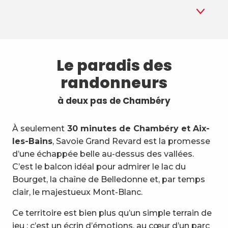
1
Itinéraires
Le paradis des
randonneurs
2
3 coups de 🖤
à deux pas de Chambéry
3
Accompagnateurs
À seulement
4
30 minutes de Chambéry et Aix-
Balades
les-Bains
, Savoie Grand Revard est la promesse
d’une échappée belle au-dessus des vallées.
5
Bivouac
C’est le balcon idéal pour admirer le lac du
Bourget, la chaîne de Belledonne et, par temps
6
Marche nordique
clair, le majestueux Mont-Blanc.
7
Votre chien
Ce territoire est bien plus qu’un simple terrain de
jeu : c’est un écrin d’émotions, au cœur d’un parc