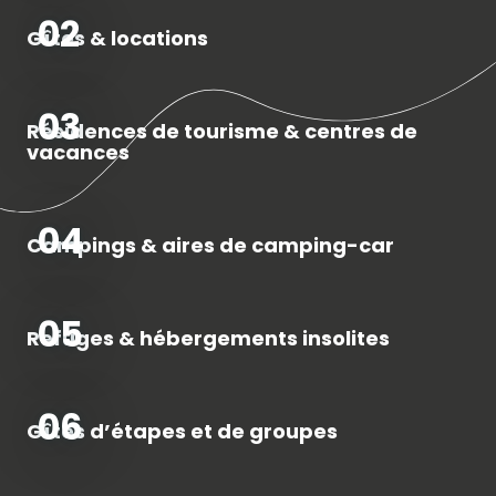
02
Gîtes & locations
03
Résidences de tourisme & centres de
vacances
04
Campings & aires de camping-car
05
Refuges & hébergements insolites
06
Gîtes d’étapes et de groupes