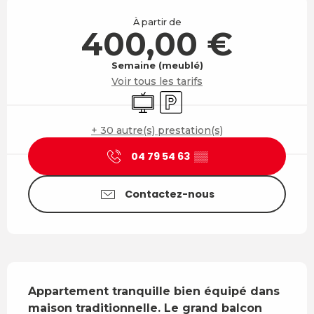
Ouverture et coordonnées
À partir de
400,00 €
Semaine (meublé)
Voir tous les tarifs
Télévision
Parking
+ 30 autre(s) prestation(s)
04 79 54 63
▒▒
Contactez-nous
Description
Appartement tranquille bien équipé dans 
maison traditionnelle. Le grand balcon 