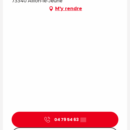
73340 Aillon-le-Jeune
M'y rendre
04 79 54 63
▒▒