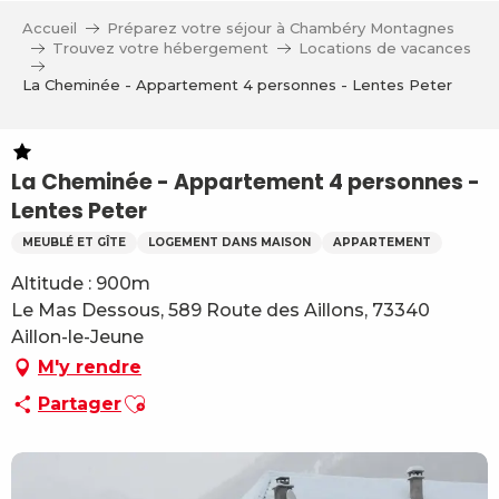
Aller
Accueil
Préparez votre séjour à Chambéry Montagnes
au
Trouvez votre hébergement
Locations de vacances
contenu
La Cheminée - Appartement 4 personnes - Lentes Peter
principal
La Cheminée - Appartement 4 personnes -
Lentes Peter
MEUBLÉ ET GÎTE
LOGEMENT DANS MAISON
APPARTEMENT
Altitude : 900m
Le Mas Dessous, 589 Route des Aillons, 73340
Aillon-le-Jeune
M'y rendre
Ajouter aux favoris
Partager