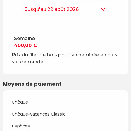
Jusqu'au
29 août 2026
Du
5 avril 2026
au
4 juillet
2026
Semaine
Du
30 août 2026
au
18
400,00 €
décembre 2026
Prix du filet de bois pour la cheminée en plus
Du
19 décembre 2026
au
3
sur demande.
avril 2027
Du
4 avril 2027
au
2 juillet
2027
Moyens de paiement
Du
3 juillet 2027
au
28 août
2027
Chèque
Du
29 août 2027
au
17
décembre 2027
Chèque-Vacances Classic
Espèces